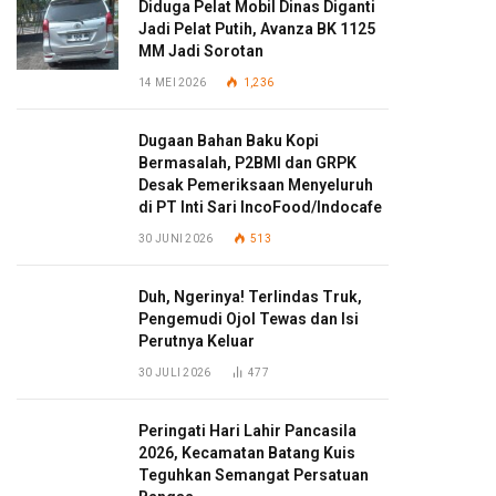
Diduga Pelat Mobil Dinas Diganti
Jadi Pelat Putih, Avanza BK 1125
MM Jadi Sorotan
14 MEI 2026
1,236
Dugaan Bahan Baku Kopi
Bermasalah, P2BMI dan GRPK
Desak Pemeriksaan Menyeluruh
di PT Inti Sari IncoFood/Indocafe
30 JUNI 2026
513
Duh, Ngerinya! Terlindas Truk,
Pengemudi Ojol Tewas dan Isi
Perutnya Keluar
30 JULI 2026
477
Peringati Hari Lahir Pancasila
2026, Kecamatan Batang Kuis
Teguhkan Semangat Persatuan