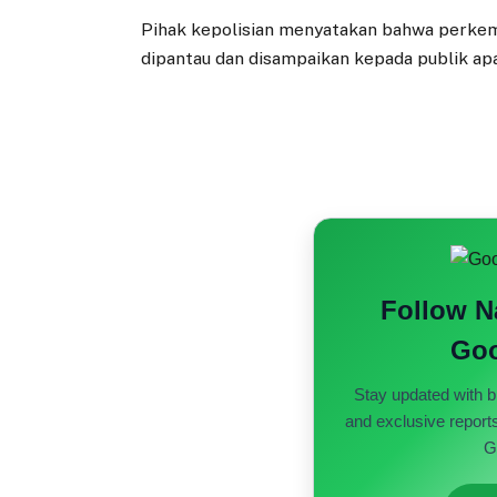
Pihak kepolisian menyatakan bahwa perkem
dipantau dan disampaikan kepada publik apa
Follow 
Goo
Stay updated with b
and exclusive report
G