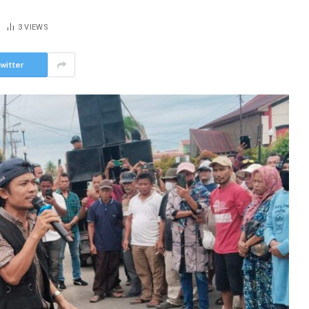
3
VIEWS
witter