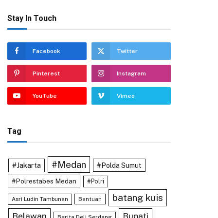
Stay In Touch
Facebook
Twitter
Pinterest
Instagram
YouTube
Vimeo
Tag
#Medan
#Jakarta
#Polda Sumut
#Polrestabes Medan
#Polri
batang kuis
Asri Ludin Tambunan
Bantuan
Belawan
Bupati
Berita Deli Serdang