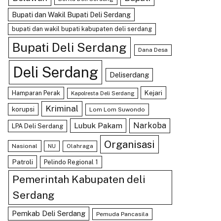
Bupati dan Wakil Bupati Deli Serdang
bupati dan wakil bupati kabupaten deli serdang
Bupati Deli Serdang
Dana Desa
Deli Serdang
Deliserdang
Kejari
Hamparan Perak
Kapolresta Deli Serdang
Kriminal
korupsi
Lom Lom Suwondo
Lubuk Pakam
Narkoba
LPA Deli Serdang
Organisasi
Nasional
Olahraga
NU
Patroli
Pelindo Regional 1
Pemerintah Kabupaten deli
Serdang
Pemkab Deli Serdang
Pemuda Pancasila