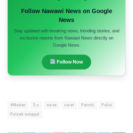
Follow Nawawi News on Google
News
Stay updated with breaking news, trending stories, and
exclusive reports from Nawawi News directly on
Google News.
Follow Now
#Medan
3 c
curas
curat
Patroli
Polisi
Polsek sunggal