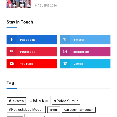
8 AGUSTUS 2026
Stay In Touch
Facebook
Twitter
Pinterest
Instagram
YouTube
Vimeo
Tag
#Medan
#Jakarta
#Polda Sumut
#Polrestabes Medan
#Polri
Asri Ludin Tambunan