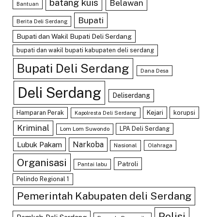
batang kuis
Belawan
Bantuan
Bupati
Berita Deli Serdang
Bupati dan Wakil Bupati Deli Serdang
bupati dan wakil bupati kabupaten deli serdang
Bupati Deli Serdang
Dana Desa
Deli Serdang
Deliserdang
Hamparan Perak
Kejari
korupsi
Kapolresta Deli Serdang
Kriminal
LPA Deli Serdang
Lom Lom Suwondo
Lubuk Pakam
Narkoba
Nasional
Olahraga
Organisasi
Patroli
Pantai labu
Pelindo Regional 1
Pemerintah Kabupaten deli Serdang
Polisi