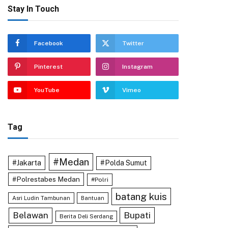
Stay In Touch
Facebook
Twitter
Pinterest
Instagram
YouTube
Vimeo
Tag
#Medan
#Jakarta
#Polda Sumut
#Polrestabes Medan
#Polri
batang kuis
Asri Ludin Tambunan
Bantuan
Bupati
Belawan
Berita Deli Serdang