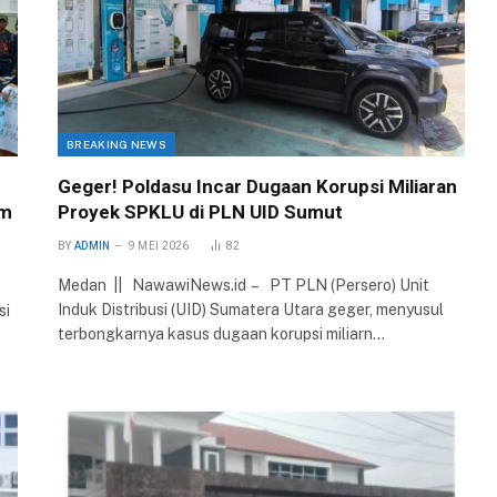
BREAKING NEWS
Geger! Poldasu Incar Dugaan Korupsi Miliaran
im
Proyek SPKLU di PLN UID Sumut
BY
ADMIN
9 MEI 2026
82
Medan || NawawiNews.id – PT PLN (Persero) Unit
Induk Distribusi (UID) Sumatera Utara geger, menyusul
si
terbongkarnya kasus dugaan korupsi miliarn…