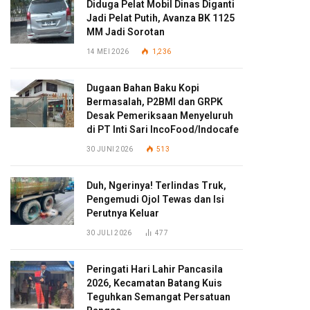
Diduga Pelat Mobil Dinas Diganti
Jadi Pelat Putih, Avanza BK 1125
MM Jadi Sorotan
14 MEI 2026
1,236
Dugaan Bahan Baku Kopi
Bermasalah, P2BMI dan GRPK
Desak Pemeriksaan Menyeluruh
di PT Inti Sari IncoFood/Indocafe
30 JUNI 2026
513
Duh, Ngerinya! Terlindas Truk,
Pengemudi Ojol Tewas dan Isi
Perutnya Keluar
30 JULI 2026
477
Peringati Hari Lahir Pancasila
2026, Kecamatan Batang Kuis
Teguhkan Semangat Persatuan