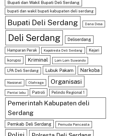
Bupati dan Wakil Bupati Deli Serdang
bupati dan wakil bupati kabupaten deli serdang
Bupati Deli Serdang
Dana Desa
Deli Serdang
Deliserdang
Hamparan Perak
Kejari
Kapolresta Deli Serdang
Kriminal
korupsi
Lom Lom Suwondo
Lubuk Pakam
Narkoba
LPA Deli Serdang
Organisasi
Nasional
Olahraga
Patroli
Pelindo Regional 1
Pantai labu
Pemerintah Kabupaten deli
Serdang
Pemkab Deli Serdang
Pemuda Pancasila
Polisi
Polresta Deli Serdang