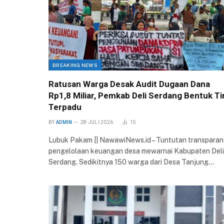
BREAKING NEWS
Ratusan Warga Desak Audit Dugaan Dana
Rp1,8 Miliar, Pemkab Deli Serdang Bentuk T
Terpadu
BY
ADMIN
28 JULI 2026
15
Lubuk Pakam || NawawiNews.id – Tuntutan transparan
pengelolaan keuangan desa mewarnai Kabupaten Deli
Serdang. Sedikitnya 150 warga dari Desa Tanjung…