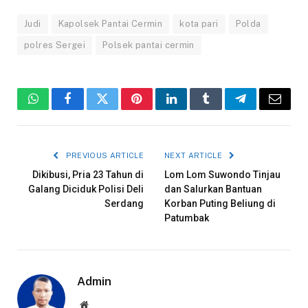
Judi
Kapolsek Pantai Cermin
kota pari
Polda
polres Sergei
Polsek pantai cermin
WhatsApp
Facebook
Twitter
Pinterest
LinkedIn
Tumblr
Telegram
Email
PREVIOUS ARTICLE
NEXT ARTICLE
Dikibusi, Pria 23 Tahun di
Lom Lom Suwondo Tinjau
Galang Diciduk Polisi Deli
dan Salurkan Bantuan
Serdang
Korban Puting Beliung di
Patumbak
Admin
Website