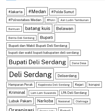
#Medan
#Jakarta
#Polda Sumut
#Polrestabes Medan
#Polri
Asri Ludin Tambunan
batang kuis
Belawan
Bantuan
Bupati
Berita Deli Serdang
Bupati dan Wakil Bupati Deli Serdang
bupati dan wakil bupati kabupaten deli serdang
Bupati Deli Serdang
Dana Desa
Deli Serdang
Deliserdang
Hamparan Perak
Kejari
korupsi
Kapolresta Deli Serdang
Kriminal
LPA Deli Serdang
Lom Lom Suwondo
Lubuk Pakam
Narkoba
Nasional
Olahraga
Organisasi
Patroli
Pantai labu