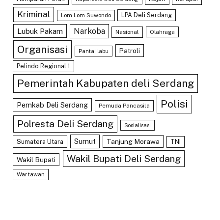
Kriminal
LPA Deli Serdang
Lom Lom Suwondo
Lubuk Pakam
Narkoba
Nasional
Olahraga
Organisasi
Patroli
Pantai labu
Pelindo Regional 1
Pemerintah Kabupaten deli Serdang
Polisi
Pemkab Deli Serdang
Pemuda Pancasila
Polresta Deli Serdang
Sosialisasi
Sumut
Tanjung Morawa
Sumatera Utara
TNI
Wakil Bupati Deli Serdang
Wakil Bupati
Wartawan