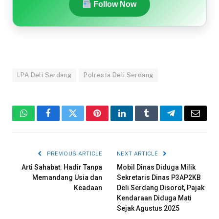
Follow Now
LPA Deli Serdang
Polresta Deli Serdang
WhatsApp
Facebook
Twitter
Pinterest
LinkedIn
Tumblr
Telegram
Email
PREVIOUS ARTICLE
NEXT ARTICLE
Arti Sahabat: Hadir Tanpa
Mobil Dinas Diduga Milik
Memandang Usia dan
Sekretaris Dinas P3AP2KB
Keadaan
Deli Serdang Disorot, Pajak
Kendaraan Diduga Mati
Sejak Agustus 2025