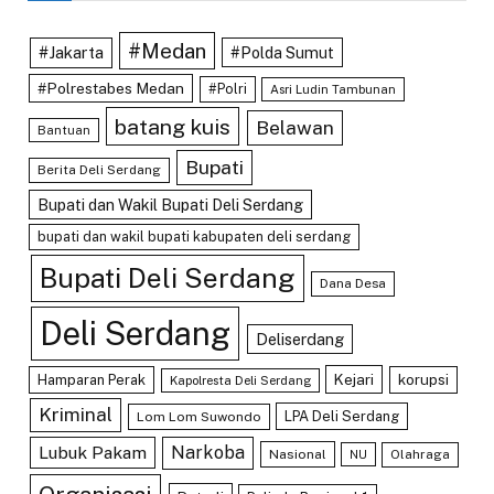
#Medan
#Jakarta
#Polda Sumut
#Polrestabes Medan
#Polri
Asri Ludin Tambunan
batang kuis
Belawan
Bantuan
Bupati
Berita Deli Serdang
Bupati dan Wakil Bupati Deli Serdang
bupati dan wakil bupati kabupaten deli serdang
Bupati Deli Serdang
Dana Desa
Deli Serdang
Deliserdang
Kejari
Hamparan Perak
korupsi
Kapolresta Deli Serdang
Kriminal
LPA Deli Serdang
Lom Lom Suwondo
Lubuk Pakam
Narkoba
Nasional
Olahraga
NU