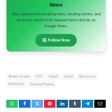
News
Stay updated with breaking news, trending stories, and
exclusive reports from Nawawi News directly on
Google News.
Follow Now
Bhakti Sosial
HUT
Kejati
Kepri
Mercusuar
PERSAJA
Tanjung Pinang
WhatsApp
Facebook
Twitter
Pinterest
LinkedIn
Tumblr
Telegram
Email