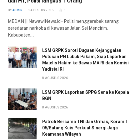
dan HT, Polisi Ringkus 1 Orang
BY
ADMIN
8 AGUSTUS 2026
8
MEDAN || NawawiNews.id – Polisi menggerebek sarang
peredaran narkoba di kawasan Jalan Sei Mencirim,
Kabupaten…
LSM GRPK Soroti Dugaan Kejanggalan
Putusan PN Lubuk Pakam, Siap Laporkan
Majelis Hakim ke Bawas MA RI dan Komisi
Yudisial RI
8 AGUSTUS 2026
LSM GRPK Laporkan SPPG Sena ke Kepala
BGN
8 AGUSTUS 2026
Patroli Bersama TNI dan Ormas, Koramil
05/Batang Kuis Perkuat Sinergi Jaga
Keamanan Wilayah