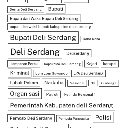
Bupati
Berita Deli Serdang
Bupati dan Wakil Bupati Deli Serdang
bupati dan wakil bupati kabupaten deli serdang
Bupati Deli Serdang
Dana Desa
Deli Serdang
Deliserdang
Kejari
Hamparan Perak
korupsi
Kapolresta Deli Serdang
Kriminal
LPA Deli Serdang
Lom Lom Suwondo
Lubuk Pakam
Narkoba
Nasional
Olahraga
NU
Organisasi
Patroli
Pelindo Regional 1
Pemerintah Kabupaten deli Serdang
Polisi
Pemkab Deli Serdang
Pemuda Pancasila