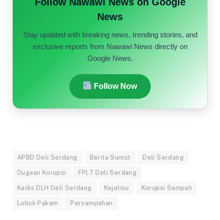
Follow Nawawi News on Google
News
Stay updated with breaking news, trending stories, and
exclusive reports from Nawawi News directly on
Google News.
Follow Now
APBD Deli Serdang
Berita Sumut
Deli Serdang
Dugaan Korupsi
FPLT Deli Serdang
Kadis DLH Deli Serdang
Kejatisu
Korupsi Sampah
Lubuk Pakam
Persampahan