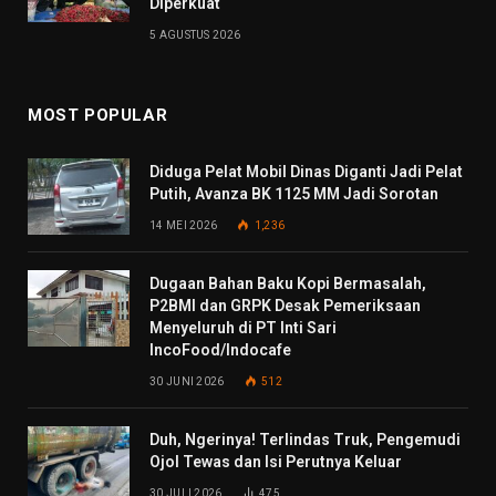
Diperkuat
5 AGUSTUS 2026
MOST POPULAR
Diduga Pelat Mobil Dinas Diganti Jadi Pelat
Putih, Avanza BK 1125 MM Jadi Sorotan
14 MEI 2026
1,236
Dugaan Bahan Baku Kopi Bermasalah,
P2BMI dan GRPK Desak Pemeriksaan
Menyeluruh di PT Inti Sari
IncoFood/Indocafe
30 JUNI 2026
512
Duh, Ngerinya! Terlindas Truk, Pengemudi
Ojol Tewas dan Isi Perutnya Keluar
30 JULI 2026
475