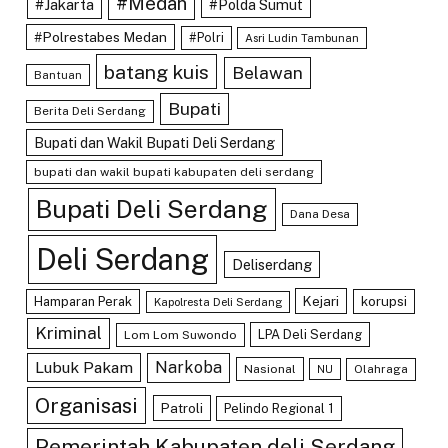
#Medan
#Jakarta
#Polda Sumut
#Polrestabes Medan
#Polri
Asri Ludin Tambunan
batang kuis
Belawan
Bantuan
Bupati
Berita Deli Serdang
Bupati dan Wakil Bupati Deli Serdang
bupati dan wakil bupati kabupaten deli serdang
Bupati Deli Serdang
Dana Desa
Deli Serdang
Deliserdang
Kejari
Hamparan Perak
korupsi
Kapolresta Deli Serdang
Kriminal
LPA Deli Serdang
Lom Lom Suwondo
Lubuk Pakam
Narkoba
Nasional
Olahraga
NU
Organisasi
Patroli
Pelindo Regional 1
Pemerintah Kabupaten deli Serdang