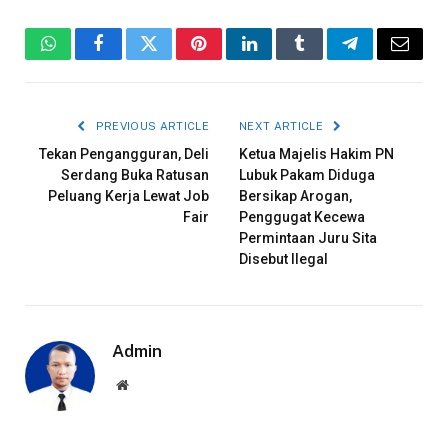
WhatsApp
Facebook
Twitter
Pinterest
LinkedIn
Tumblr
Telegram
Email
PREVIOUS ARTICLE
NEXT ARTICLE
Tekan Pengangguran, Deli
Ketua Majelis Hakim PN
Serdang Buka Ratusan
Lubuk Pakam Diduga
Peluang Kerja Lewat Job
Bersikap Arogan,
Fair
Penggugat Kecewa
Permintaan Juru Sita
Disebut Ilegal
Admin
Website