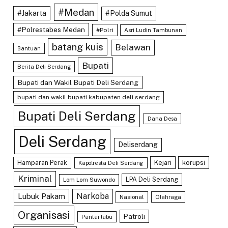
#Medan
#Jakarta
#Polda Sumut
#Polrestabes Medan
#Polri
Asri Ludin Tambunan
batang kuis
Belawan
Bantuan
Bupati
Berita Deli Serdang
Bupati dan Wakil Bupati Deli Serdang
bupati dan wakil bupati kabupaten deli serdang
Bupati Deli Serdang
Dana Desa
Deli Serdang
Deliserdang
Hamparan Perak
Kejari
korupsi
Kapolresta Deli Serdang
Kriminal
LPA Deli Serdang
Lom Lom Suwondo
Lubuk Pakam
Narkoba
Nasional
Olahraga
Organisasi
Patroli
Pantai labu