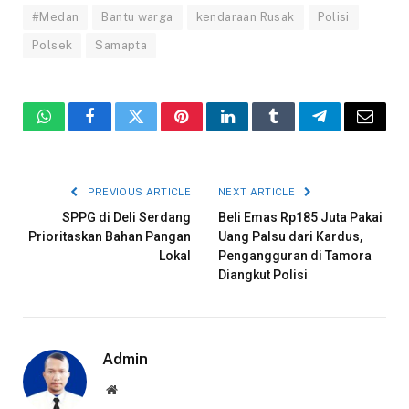
#Medan
Bantu warga
kendaraan Rusak
Polisi
Polsek
Samapta
WhatsApp
Facebook
Twitter
Pinterest
LinkedIn
Tumblr
Telegram
Email
PREVIOUS ARTICLE
NEXT ARTICLE
SPPG di Deli Serdang
Beli Emas Rp185 Juta Pakai
Prioritaskan Bahan Pangan
Uang Palsu dari Kardus,
Lokal
Pengangguran di Tamora
Diangkut Polisi
Admin
Website