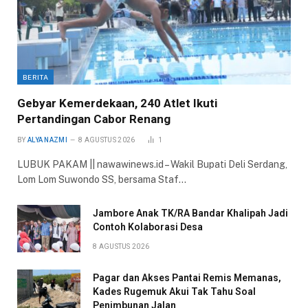
BERITA
Gebyar Kemerdekaan, 240 Atlet Ikuti
Pertandingan Cabor Renang
BY
ALYA NAZMI
8 AGUSTUS 2026
1
LUBUK PAKAM || nawawinews.id – Wakil Bupati Deli Serdang,
Lom Lom Suwondo SS, bersama Staf…
Jambore Anak TK/RA Bandar Khalipah Jadi
Contoh Kolaborasi Desa
8 AGUSTUS 2026
Pagar dan Akses Pantai Remis Memanas,
Kades Rugemuk Akui Tak Tahu Soal
Penimbunan Jalan