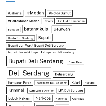
#Medan
#Jakarta
#Polda Sumut
#Polrestabes Medan
#Polri
Asri Ludin Tambunan
batang kuis
Belawan
Bantuan
Bupati
Berita Deli Serdang
Bupati dan Wakil Bupati Deli Serdang
bupati dan wakil bupati kabupaten deli serdang
Bupati Deli Serdang
Dana Desa
Deli Serdang
Deliserdang
Hamparan Perak
Kejari
korupsi
Kapolresta Deli Serdang
Kriminal
LPA Deli Serdang
Lom Lom Suwondo
Lubuk Pakam
Narkoba
Nasional
Olahraga