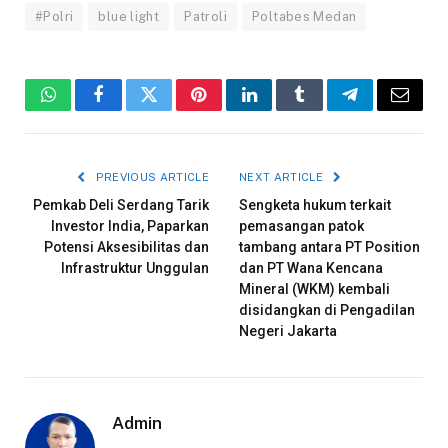
#Polri
blue light
Patroli
Poltabes Medan
WhatsApp
Facebook
Twitter
Pinterest
LinkedIn
Tumblr
Telegram
Email
PREVIOUS ARTICLE
NEXT ARTICLE
Pemkab Deli Serdang Tarik
Sengketa hukum terkait
Investor India, Paparkan
pemasangan patok
Potensi Aksesibilitas dan
tambang antara PT Position
Infrastruktur Unggulan
dan PT Wana Kencana
Mineral (WKM) kembali
disidangkan di Pengadilan
Negeri Jakarta
Admin