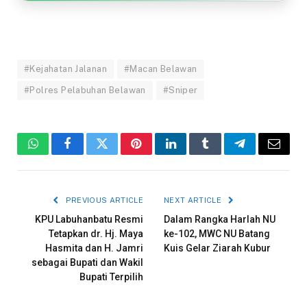
#Kejahatan Jalanan
#Macan Belawan
#Polres Pelabuhan Belawan
#Sniper
WhatsApp
Facebook
Twitter
Pinterest
LinkedIn
Tumblr
Telegram
Email
PREVIOUS ARTICLE
NEXT ARTICLE
KPU Labuhanbatu Resmi
Dalam Rangka Harlah NU
Tetapkan dr. Hj. Maya
ke-102, MWC NU Batang
Hasmita dan H. Jamri
Kuis Gelar Ziarah Kubur
sebagai Bupati dan Wakil
Bupati Terpilih