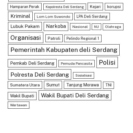
Kejari
Hamparan Perak
korupsi
Kapolresta Deli Serdang
Kriminal
LPA Deli Serdang
Lom Lom Suwondo
Lubuk Pakam
Narkoba
Nasional
Olahraga
NU
Organisasi
Patroli
Pelindo Regional 1
Pemerintah Kabupaten deli Serdang
Polisi
Pemkab Deli Serdang
Pemuda Pancasila
Polresta Deli Serdang
Sosialisasi
Sumut
Tanjung Morawa
Sumatera Utara
TNI
Wakil Bupati Deli Serdang
Wakil Bupati
Wartawan