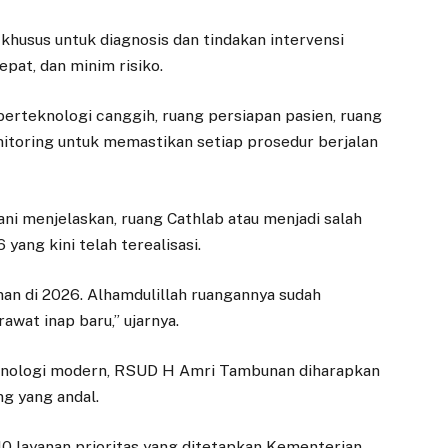
 khusus untuk diagnosis dan tindakan intervensi
pat, dan minim risiko.
berteknologi canggih, ruang persiapan pasien, ruang
nitoring untuk memastikan setiap prosedur berjalan
ni menjelaskan, ruang Cathlab atau menjadi salah
yang kini telah terealisasi.
nan di 2026. Alhamdulillah ruangannya sudah
wat inap baru,” ujarnya.
knologi modern, RSUD H Amri Tambunan diharapkan
ng yang andal.
10 layanan prioritas yang ditetapkan Kementerian