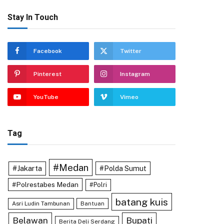
Stay In Touch
Facebook
Twitter
Pinterest
Instagram
YouTube
Vimeo
Tag
#Medan
#Jakarta
#Polda Sumut
#Polrestabes Medan
#Polri
batang kuis
Asri Ludin Tambunan
Bantuan
Belawan
Bupati
Berita Deli Serdang