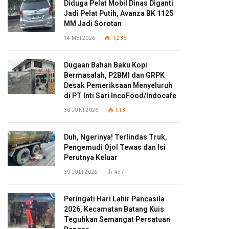
Diduga Pelat Mobil Dinas Diganti
Jadi Pelat Putih, Avanza BK 1125
MM Jadi Sorotan
14 MEI 2026
1,236
Dugaan Bahan Baku Kopi
Bermasalah, P2BMI dan GRPK
Desak Pemeriksaan Menyeluruh
di PT Inti Sari IncoFood/Indocafe
30 JUNI 2026
513
Duh, Ngerinya! Terlindas Truk,
Pengemudi Ojol Tewas dan Isi
Perutnya Keluar
30 JULI 2026
477
Peringati Hari Lahir Pancasila
2026, Kecamatan Batang Kuis
Teguhkan Semangat Persatuan