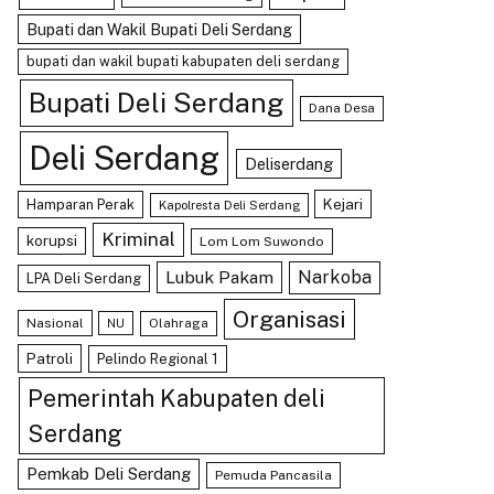
Bupati dan Wakil Bupati Deli Serdang
bupati dan wakil bupati kabupaten deli serdang
Bupati Deli Serdang
Dana Desa
Deli Serdang
Deliserdang
Kejari
Hamparan Perak
Kapolresta Deli Serdang
Kriminal
korupsi
Lom Lom Suwondo
Lubuk Pakam
Narkoba
LPA Deli Serdang
Organisasi
Nasional
Olahraga
NU
Patroli
Pelindo Regional 1
Pemerintah Kabupaten deli
Serdang
Pemkab Deli Serdang
Pemuda Pancasila