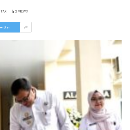
NTAR
2
VIEWS
witter