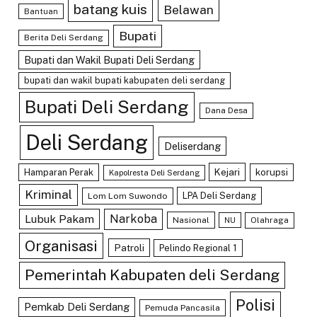
batang kuis
Belawan
Bantuan
Bupati
Berita Deli Serdang
Bupati dan Wakil Bupati Deli Serdang
bupati dan wakil bupati kabupaten deli serdang
Bupati Deli Serdang
Dana Desa
Deli Serdang
Deliserdang
Kejari
Hamparan Perak
korupsi
Kapolresta Deli Serdang
Kriminal
LPA Deli Serdang
Lom Lom Suwondo
Lubuk Pakam
Narkoba
Nasional
Olahraga
NU
Organisasi
Patroli
Pelindo Regional 1
Pemerintah Kabupaten deli Serdang
Polisi
Pemkab Deli Serdang
Pemuda Pancasila