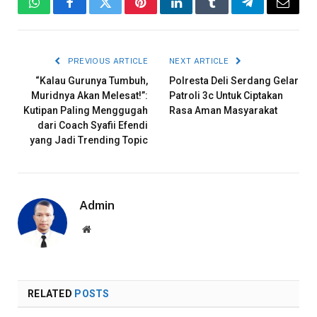
WhatsApp
Facebook
Twitter
Pinterest
LinkedIn
Tumblr
Telegram
Email
PREVIOUS ARTICLE
NEXT ARTICLE
“Kalau Gurunya Tumbuh,
Polresta Deli Serdang Gelar
Muridnya Akan Melesat!”:
Patroli 3c Untuk Ciptakan
Kutipan Paling Menggugah
Rasa Aman Masyarakat
dari Coach Syafii Efendi
yang Jadi Trending Topic
Admin
Website
RELATED
POSTS