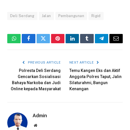
Deli Serdang
Jalan
Pembangunan
Rigid
WhatsApp
Facebook
Twitter
Pinterest
LinkedIn
Tumblr
Telegram
Email
PREVIOUS ARTICLE
NEXT ARTICLE
Polresta Deli Serdang
Temu Kangen Eks dan Aktif
Gencarkan Sosialisasi
Anggota Polres Taput, Jalin
Bahaya Narkoba dan Judi
Silaturahmi, Bangun
Online kepada Masyarakat
Kenangan
Admin
Website