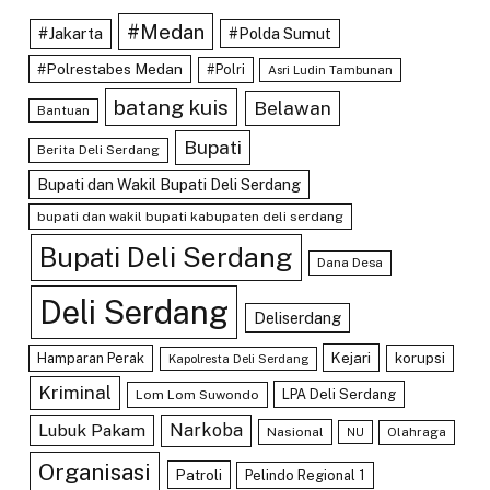
#Medan
#Jakarta
#Polda Sumut
#Polrestabes Medan
#Polri
Asri Ludin Tambunan
batang kuis
Belawan
Bantuan
Bupati
Berita Deli Serdang
Bupati dan Wakil Bupati Deli Serdang
bupati dan wakil bupati kabupaten deli serdang
Bupati Deli Serdang
Dana Desa
Deli Serdang
Deliserdang
Kejari
Hamparan Perak
korupsi
Kapolresta Deli Serdang
Kriminal
LPA Deli Serdang
Lom Lom Suwondo
Lubuk Pakam
Narkoba
Nasional
Olahraga
NU
Organisasi
Patroli
Pelindo Regional 1