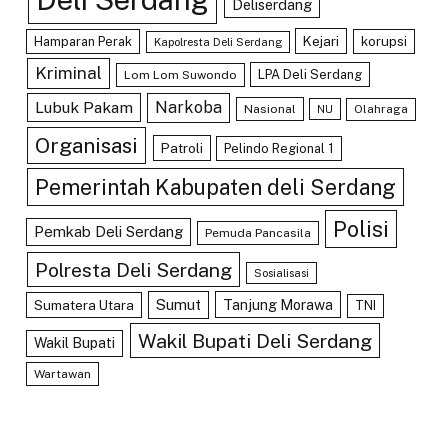
Deliserdang
Kejari
Hamparan Perak
korupsi
Kapolresta Deli Serdang
Kriminal
LPA Deli Serdang
Lom Lom Suwondo
Lubuk Pakam
Narkoba
Nasional
Olahraga
NU
Organisasi
Patroli
Pelindo Regional 1
Pemerintah Kabupaten deli Serdang
Polisi
Pemkab Deli Serdang
Pemuda Pancasila
Polresta Deli Serdang
Sosialisasi
Sumut
Tanjung Morawa
Sumatera Utara
TNI
Wakil Bupati Deli Serdang
Wakil Bupati
Wartawan