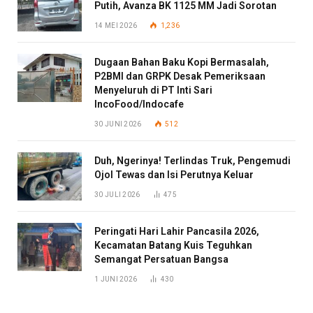
Putih, Avanza BK 1125 MM Jadi Sorotan
14 MEI 2026
1,236
Dugaan Bahan Baku Kopi Bermasalah,
P2BMI dan GRPK Desak Pemeriksaan
Menyeluruh di PT Inti Sari
IncoFood/Indocafe
30 JUNI 2026
512
Duh, Ngerinya! Terlindas Truk, Pengemudi
Ojol Tewas dan Isi Perutnya Keluar
30 JULI 2026
475
Peringati Hari Lahir Pancasila 2026,
Kecamatan Batang Kuis Teguhkan
Semangat Persatuan Bangsa
1 JUNI 2026
430