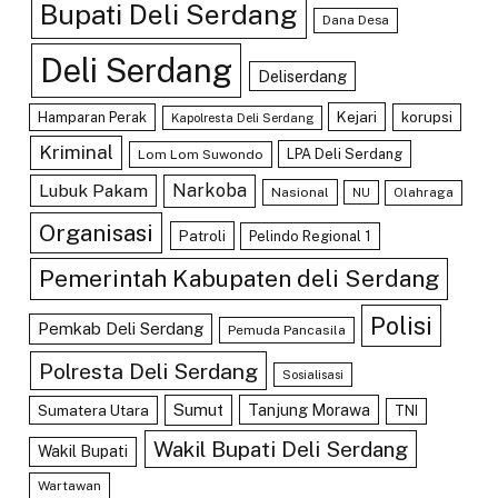
Bupati Deli Serdang
Dana Desa
Deli Serdang
Deliserdang
Kejari
Hamparan Perak
korupsi
Kapolresta Deli Serdang
Kriminal
LPA Deli Serdang
Lom Lom Suwondo
Lubuk Pakam
Narkoba
Nasional
Olahraga
NU
Organisasi
Patroli
Pelindo Regional 1
Pemerintah Kabupaten deli Serdang
Polisi
Pemkab Deli Serdang
Pemuda Pancasila
Polresta Deli Serdang
Sosialisasi
Sumut
Tanjung Morawa
Sumatera Utara
TNI
Wakil Bupati Deli Serdang
Wakil Bupati
Wartawan