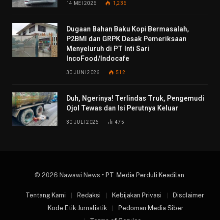
14 MEI 2026
1,236
Dugaan Bahan Baku Kopi Bermasalah,
P2BMI dan GRPK Desak Pemeriksaan
Menyeluruh di PT Inti Sari
IncoFood/Indocafe
30 JUNI 2026
512
Duh, Ngerinya! Terlindas Truk, Pengemudi
Ojol Tewas dan Isi Perutnya Keluar
30 JULI 2026
475
© 2026 Nawawi News •
PT. Media Perduli Keadilan
.
Tentang Kami
Redaksi
Kebijakan Privasi
Disclaimer
Kode Etik Jurnalistik
Pedoman Media Siber