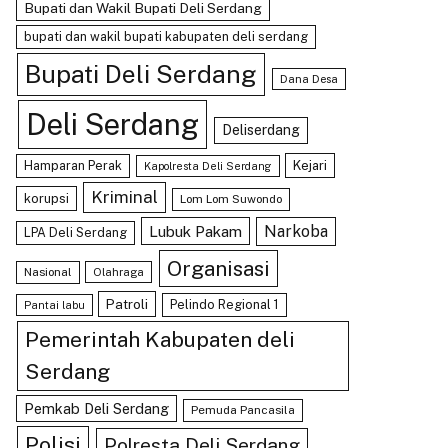
Bupati dan Wakil Bupati Deli Serdang
bupati dan wakil bupati kabupaten deli serdang
Bupati Deli Serdang
Dana Desa
Deli Serdang
Deliserdang
Hamparan Perak
Kejari
Kapolresta Deli Serdang
Kriminal
korupsi
Lom Lom Suwondo
Lubuk Pakam
Narkoba
LPA Deli Serdang
Organisasi
Nasional
Olahraga
Patroli
Pelindo Regional 1
Pantai labu
Pemerintah Kabupaten deli
Serdang
Pemkab Deli Serdang
Pemuda Pancasila
Polisi
Polresta Deli Serdang