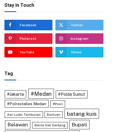
Stay In Touch
Facebook
Twitter
Pinterest
Instagram
YouTube
Vimeo
Tag
#Medan
#Jakarta
#Polda Sumut
#Polrestabes Medan
#Polri
batang kuis
Asri Ludin Tambunan
Bantuan
Bupati
Belawan
Berita Deli Serdang