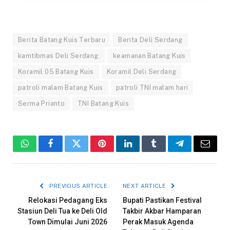
Berita Batang Kuis Terbaru
Berita Deli Serdang
kamtibmas Deli Serdang.
keamanan Batang Kuis
Koramil 05 Batang Kuis
Koramil Deli Serdang
patroli malam Batang Kuis
patroli TNI malam hari
Serma Prianto
TNI Batang Kuis
WhatsApp
Facebook
Twitter
Pinterest
LinkedIn
Tumblr
Telegram
Email
PREVIOUS ARTICLE
NEXT ARTICLE
Relokasi Pedagang Eks
Bupati Pastikan Festival
Stasiun Deli Tua ke Deli Old
Takbir Akbar Hamparan
Town Dimulai Juni 2026
Perak Masuk Agenda