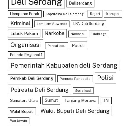
Deli Serdang
Deliserdang
Hamparan Perak
Kejari
korupsi
Kapolresta Deli Serdang
Kriminal
LPA Deli Serdang
Lom Lom Suwondo
Lubuk Pakam
Narkoba
Nasional
Olahraga
Organisasi
Patroli
Pantai labu
Pelindo Regional 1
Pemerintah Kabupaten deli Serdang
Polisi
Pemkab Deli Serdang
Pemuda Pancasila
Polresta Deli Serdang
Sosialisasi
Sumut
Tanjung Morawa
Sumatera Utara
TNI
Wakil Bupati Deli Serdang
Wakil Bupati
Wartawan