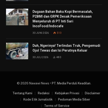
Dugaan Bahan Baku Kopi Bermasalah,
P2BMI dan GRPK Desak Pemeriksaan
Menyeluruh di PT Inti Sari
IncoFood/Indocafe
30 JUNI 2026
513
Duh, Ngerinya! Terlindas Truk, Pengemudi
Ojol Tewas dan Isi Perutnya Keluar
30 JULI 2026
480
© 2026 Nawawi News •
PT. Media Perduli Keadilan
.
Tentang Kami
Redaksi
Kebijakan Privasi
Disclaimer
Kode Etik Jurnalistik
Pedoman Media Siber
Terms of Service