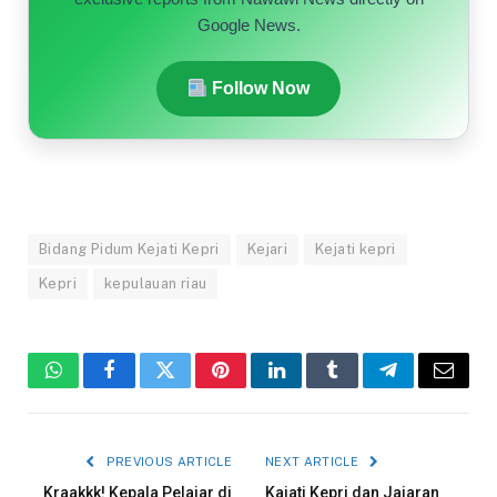
Google News.
Follow Now
Bidang Pidum Kejati Kepri
Kejari
Kejati kepri
Kepri
kepulauan riau
WhatsApp
Facebook
Twitter
Pinterest
LinkedIn
Tumblr
Telegram
Email
PREVIOUS ARTICLE
NEXT ARTICLE
Kraakkk! Kepala Pelajar di
Kajati Kepri dan Jajaran