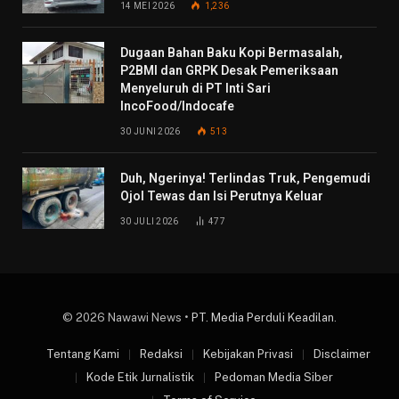
14 MEI 2026
1,236
Dugaan Bahan Baku Kopi Bermasalah,
P2BMI dan GRPK Desak Pemeriksaan
Menyeluruh di PT Inti Sari
IncoFood/Indocafe
30 JUNI 2026
513
Duh, Ngerinya! Terlindas Truk, Pengemudi
Ojol Tewas dan Isi Perutnya Keluar
30 JULI 2026
477
© 2026 Nawawi News •
PT. Media Perduli Keadilan
.
Tentang Kami
Redaksi
Kebijakan Privasi
Disclaimer
Kode Etik Jurnalistik
Pedoman Media Siber