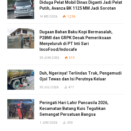
Diduga Pelat Mobil Dinas Diganti Jadi Pelat
Putih, Avanza BK 1125 MM Jadi Sorotan
14 MEI 2026
1,236
Dugaan Bahan Baku Kopi Bermasalah,
P2BMI dan GRPK Desak Pemeriksaan
Menyeluruh di PT Inti Sari
IncoFood/Indocafe
30 JUNI 2026
513
Duh, Ngerinya! Terlindas Truk, Pengemudi
Ojol Tewas dan Isi Perutnya Keluar
30 JULI 2026
477
Peringati Hari Lahir Pancasila 2026,
Kecamatan Batang Kuis Teguhkan
Semangat Persatuan Bangsa
1 JUNI 2026
430