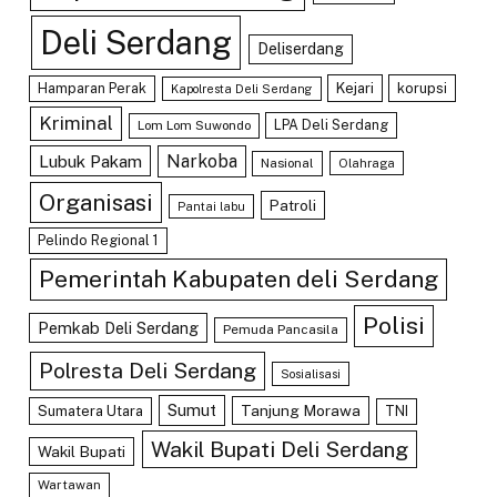
Deli Serdang
Deliserdang
Hamparan Perak
Kejari
korupsi
Kapolresta Deli Serdang
Kriminal
LPA Deli Serdang
Lom Lom Suwondo
Lubuk Pakam
Narkoba
Nasional
Olahraga
Organisasi
Patroli
Pantai labu
Pelindo Regional 1
Pemerintah Kabupaten deli Serdang
Polisi
Pemkab Deli Serdang
Pemuda Pancasila
Polresta Deli Serdang
Sosialisasi
Sumut
Tanjung Morawa
Sumatera Utara
TNI
Wakil Bupati Deli Serdang
Wakil Bupati
Wartawan