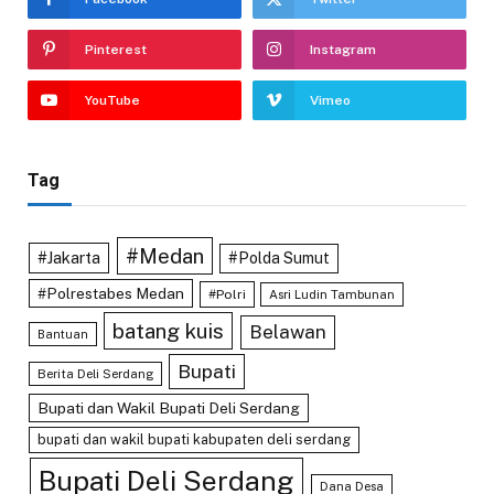
Pinterest
Instagram
YouTube
Vimeo
Tag
#Medan
#Jakarta
#Polda Sumut
#Polrestabes Medan
#Polri
Asri Ludin Tambunan
batang kuis
Belawan
Bantuan
Bupati
Berita Deli Serdang
Bupati dan Wakil Bupati Deli Serdang
bupati dan wakil bupati kabupaten deli serdang
Bupati Deli Serdang
Dana Desa