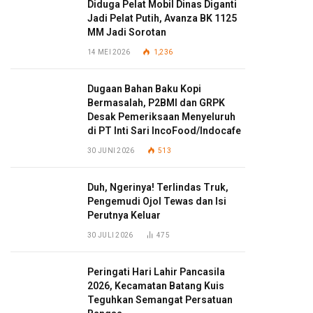
Diduga Pelat Mobil Dinas Diganti
Jadi Pelat Putih, Avanza BK 1125
MM Jadi Sorotan
14 MEI 2026
1,236
Dugaan Bahan Baku Kopi
Bermasalah, P2BMI dan GRPK
Desak Pemeriksaan Menyeluruh
di PT Inti Sari IncoFood/Indocafe
30 JUNI 2026
513
Duh, Ngerinya! Terlindas Truk,
Pengemudi Ojol Tewas dan Isi
Perutnya Keluar
30 JULI 2026
475
Peringati Hari Lahir Pancasila
2026, Kecamatan Batang Kuis
Teguhkan Semangat Persatuan