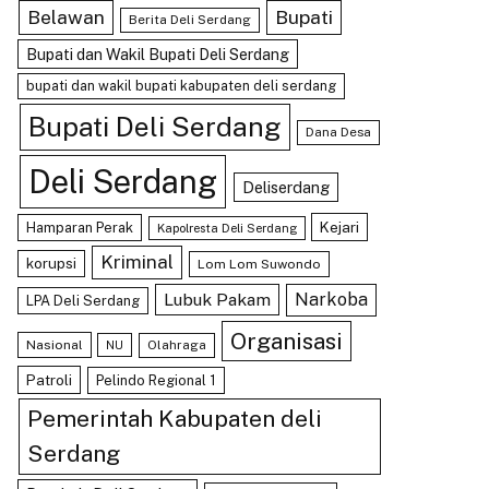
Belawan
Bupati
Berita Deli Serdang
Bupati dan Wakil Bupati Deli Serdang
bupati dan wakil bupati kabupaten deli serdang
Bupati Deli Serdang
Dana Desa
Deli Serdang
Deliserdang
Kejari
Hamparan Perak
Kapolresta Deli Serdang
Kriminal
korupsi
Lom Lom Suwondo
Lubuk Pakam
Narkoba
LPA Deli Serdang
Organisasi
Nasional
Olahraga
NU
Patroli
Pelindo Regional 1
Pemerintah Kabupaten deli
Serdang