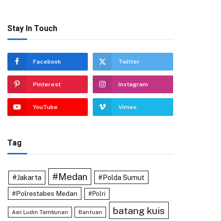
Stay In Touch
Facebook
Twitter
Pinterest
Instagram
YouTube
Vimeo
Tag
#Medan
#Jakarta
#Polda Sumut
#Polrestabes Medan
#Polri
batang kuis
Asri Ludin Tambunan
Bantuan