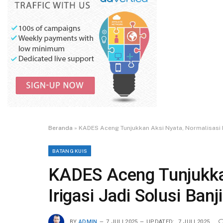
Beranda
»
KADES Aceng Tunjukkan Aksi Nyata, Normalisasi Ir
BATANG KUIS
KADES Aceng Tunjukka
Irigasi Jadi Solusi Ban
BY
ADMIN
7 JULI 2025
UPDATED:
7 JULI 2025