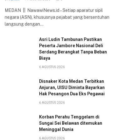
MEDAN || NawawiNews.id – Setiap aparatur sipil
negara (ASN), khususnya pejabat yang bersentuhan
langsung dengan…
Asri Ludin Tambunan Pastikan
Peserta Jambore Nasional Deli
Serdang Berangkat Tanpa Beban
Biaya
6 AGUSTUS 2026
Disnaker Kota Medan Terbitkan
Anjuran, UISU Diminta Bayarkan
Hak Pesangon Dua Eks Pegawai
6 AGUSTUS 2026
Korban Perahu Tenggelam di
Sungai Sei Belawan ditemukan
Meninggal Dunia
6 AGUSTUS 2026