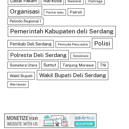
Lubuk Pakam
Narkoba
Nasional
Olahraga
Organisasi
Patroli
Pantai labu
Pelindo Regional 1
Pemerintah Kabupaten deli Serdang
Polisi
Pemkab Deli Serdang
Pemuda Pancasila
Polresta Deli Serdang
Sosialisasi
Sumut
Tanjung Morawa
Sumatera Utara
TNI
Wakil Bupati Deli Serdang
Wakil Bupati
Wartawan