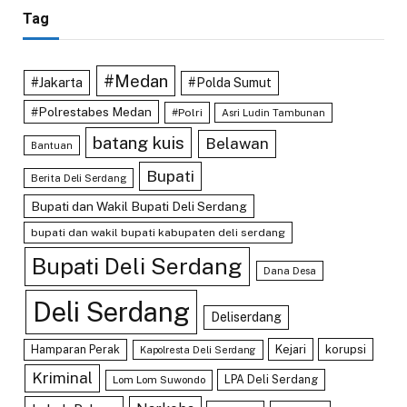
Tag
#Medan
#Jakarta
#Polda Sumut
#Polrestabes Medan
#Polri
Asri Ludin Tambunan
batang kuis
Belawan
Bantuan
Bupati
Berita Deli Serdang
Bupati dan Wakil Bupati Deli Serdang
bupati dan wakil bupati kabupaten deli serdang
Bupati Deli Serdang
Dana Desa
Deli Serdang
Deliserdang
Hamparan Perak
Kejari
korupsi
Kapolresta Deli Serdang
Kriminal
LPA Deli Serdang
Lom Lom Suwondo