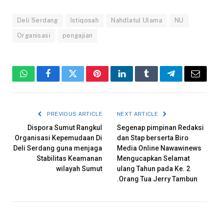
Deli Serdang
Istiqosah
Nahdlatul Ulama
NU
Organisasi
pengajian
WhatsApp
Facebook
Twitter
Pinterest
LinkedIn
Tumblr
Telegram
Email
PREVIOUS ARTICLE
NEXT ARTICLE
Dispora Sumut Rangkul
Segenap pimpinan Redaksi
Organisasi Kepemudaan Di
dan Stap berserta Biro
Deli Serdang guna menjaga
Media Online Nawawinews
Stabilitas Keamanan
Mengucapkan Selamat
wilayah Sumut
ulang Tahun pada Ke. 2
.Orang Tua Jerry Tambun