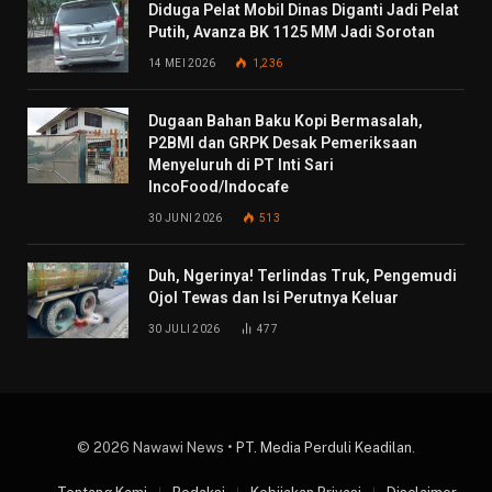
Diduga Pelat Mobil Dinas Diganti Jadi Pelat
Putih, Avanza BK 1125 MM Jadi Sorotan
14 MEI 2026
1,236
Dugaan Bahan Baku Kopi Bermasalah,
P2BMI dan GRPK Desak Pemeriksaan
Menyeluruh di PT Inti Sari
IncoFood/Indocafe
30 JUNI 2026
513
Duh, Ngerinya! Terlindas Truk, Pengemudi
Ojol Tewas dan Isi Perutnya Keluar
30 JULI 2026
477
© 2026 Nawawi News •
PT. Media Perduli Keadilan
.