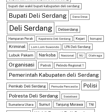
bupati dan wakil bupati kabupaten deli serdang
Bupati Deli Serdang
Dana Desa
Deli Serdang
Deliserdang
Kejari
Hamparan Perak
korupsi
Kapolresta Deli Serdang
Kriminal
LPA Deli Serdang
Lom Lom Suwondo
Lubuk Pakam
Narkoba
Nasional
Olahraga
NU
Organisasi
Patroli
Pelindo Regional 1
Pemerintah Kabupaten deli Serdang
Polisi
Pemkab Deli Serdang
Pemuda Pancasila
Polresta Deli Serdang
Sosialisasi
Sumut
Tanjung Morawa
Sumatera Utara
TNI