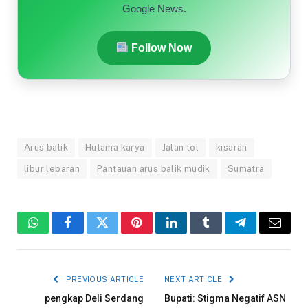
Google News.
Follow Now
Arus balik
Hutama karya
Jalan tol
kisaran
libur lebaran
Pantauan arus balik mudik
Sumatra
WhatsApp
Facebook
Twitter
Pinterest
LinkedIn
Tumblr
Telegram
Email
PREVIOUS ARTICLE
NEXT ARTICLE
pengkap Deli Serdang
Bupati: Stigma Negatif ASN