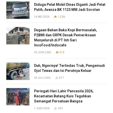
Diduga Pelat Mobil Dinas Diganti Jadi Pelat
Putih, Avanza BK 1125 MM Jadi Sorotan
14 MEI 2026
1,236
Dugaan Bahan Baku Kopi Bermasalah,
P2BMI dan GRPK Desak Pemeriksaan
Menyeluruh di PT Inti Sari
IncoFood/Indocafe
30 JUNI 2026
513
Duh, Ngerinya! Terlindas Truk, Pengemudi
Ojol Tewas dan Isi Perutnya Keluar
30 JULI 2026
477
Peringati Hari Lahir Pancasila 2026,
Kecamatan Batang Kuis Teguhkan
Semangat Persatuan Bangsa
1 JUNI 2026
430