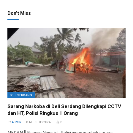
Don't Miss
DELI SERDANG
Sarang Narkoba di Deli Serdang Dilengkapi CCTV
dan HT, Polisi Ringkus 1 Orang
BY
ADMIN
8 AGUSTUS 2026
8
MEDAN || NawawiNews.id – Polisi menggerebek sarang