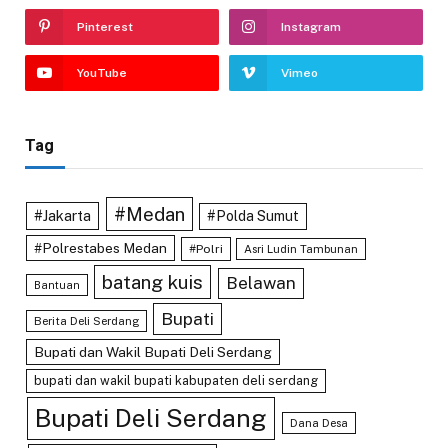
Pinterest
Instagram
YouTube
Vimeo
Tag
#Medan
#Jakarta
#Polda Sumut
#Polrestabes Medan
#Polri
Asri Ludin Tambunan
batang kuis
Belawan
Bantuan
Bupati
Berita Deli Serdang
Bupati dan Wakil Bupati Deli Serdang
bupati dan wakil bupati kabupaten deli serdang
Bupati Deli Serdang
Dana Desa