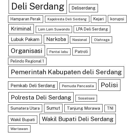
Deli Serdang
Deliserdang
Hamparan Perak
Kejari
korupsi
Kapolresta Deli Serdang
Kriminal
LPA Deli Serdang
Lom Lom Suwondo
Lubuk Pakam
Narkoba
Nasional
Olahraga
Organisasi
Patroli
Pantai labu
Pelindo Regional 1
Pemerintah Kabupaten deli Serdang
Polisi
Pemkab Deli Serdang
Pemuda Pancasila
Polresta Deli Serdang
Sosialisasi
Sumut
Tanjung Morawa
Sumatera Utara
TNI
Wakil Bupati Deli Serdang
Wakil Bupati
Wartawan