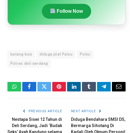
Follow Now
batang kuis
diduga plat Palsu
Polisi
Polres deli serdang
WhatsApp
Facebook
Twitter
Pinterest
LinkedIn
Tumblr
Telegram
Email
PREVIOUS ARTICLE
NEXT ARTICLE
Nestapa Siswi 12 Tahun di
Diduga Bendahara SMSI DS,
Deli Serdang, Jadi ‘Budak
Bermarga Sihotang Di
Seks’ Ayah Kandung selama
Kadali Oleh Oknum Personil