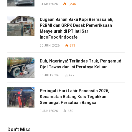
14 MEI 2026
1,236
Dugaan Bahan Baku Kopi Bermasalah,
P2BMI dan GRPK Desak Pemeriksaan
Menyeluruh di PT Inti Sari
IncoFood/Indocafe
30 JUNI 2026
513
Duh, Ngerinya! Terlindas Truk, Pengemudi
Ojol Tewas dan Isi Perutnya Keluar
30 JULI 2026
477
Peringati Hari Lahir Pancasila 2026,
Kecamatan Batang Kuis Teguhkan
Semangat Persatuan Bangsa
1 JUNI 2026
430
Don't Miss