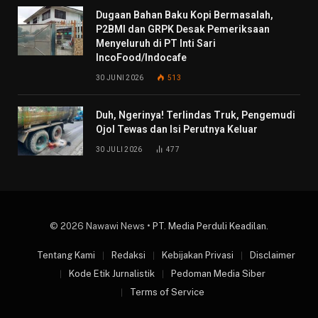
Dugaan Bahan Baku Kopi Bermasalah,
P2BMI dan GRPK Desak Pemeriksaan
Menyeluruh di PT Inti Sari
IncoFood/Indocafe
30 JUNI 2026
513
Duh, Ngerinya! Terlindas Truk, Pengemudi
Ojol Tewas dan Isi Perutnya Keluar
30 JULI 2026
477
© 2026 Nawawi News •
PT. Media Perduli Keadilan
.
Tentang Kami
Redaksi
Kebijakan Privasi
Disclaimer
Kode Etik Jurnalistik
Pedoman Media Siber
Terms of Service