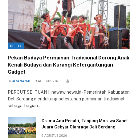
BERITA
Pekan Budaya Permainan Tradisional Dorong Anak
Kenali Budaya dan Kurangi Ketergantungan
Gadget
BY
ALYA NAZMI
9 AGUSTUS 2026
1
PERCUT SEI TUAN || nawawinews.id -Pemerintah Kabupaten
Deli Serdang mendukung pelestarian permainan tradisional
sebagai bagian…
Drama Adu Penalti, Tanjung Morawa Sabet
Juara Gebyar Olahraga Deli Serdang
9 AGUSTUS 2026