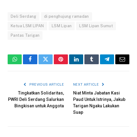
Deli Serdang
di penghujung ramadan
Ketua LSM LIPAN
LSM Lipan
LSM Lipan Sumut
Pantas Tarigan
WhatsApp
Facebook
Twitter
Pinterest
LinkedIn
Tumblr
Telegram
Email
PREVIOUS ARTICLE
NEXT ARTICLE
Tingkatkan Solidaritas,
Niat Minta Jabatan Kasi
PWRI Deli Serdang Salurkan
Paud Untuk Istrinya, Jakub
Bingkisan untuk Anggota
Tarigan Ngaku Lakukan
Suap