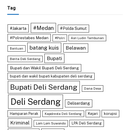
Tag
#Medan
#Jakarta
#Polda Sumut
#Polrestabes Medan
#Polri
Asri Ludin Tambunan
batang kuis
Belawan
Bantuan
Bupati
Berita Deli Serdang
Bupati dan Wakil Bupati Deli Serdang
bupati dan wakil bupati kabupaten deli serdang
Bupati Deli Serdang
Dana Desa
Deli Serdang
Deliserdang
Hamparan Perak
Kejari
korupsi
Kapolresta Deli Serdang
Kriminal
LPA Deli Serdang
Lom Lom Suwondo