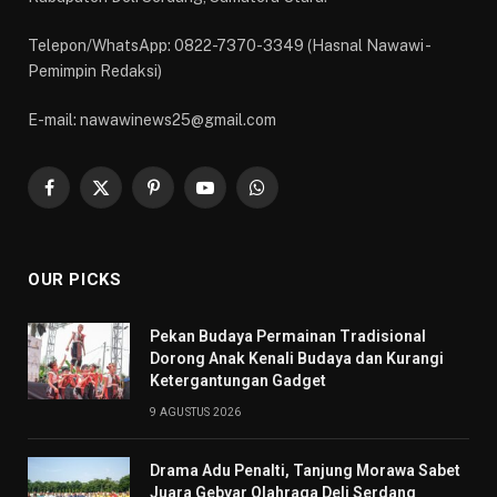
Telepon/WhatsApp: 0822-7370-3349 (Hasnal Nawawi -
Pemimpin Redaksi)
E-mail: nawawinews25@gmail.com
Facebook
X
Pinterest
YouTube
WhatsApp
(Twitter)
OUR PICKS
Pekan Budaya Permainan Tradisional
Dorong Anak Kenali Budaya dan Kurangi
Ketergantungan Gadget
9 AGUSTUS 2026
Drama Adu Penalti, Tanjung Morawa Sabet
Juara Gebyar Olahraga Deli Serdang