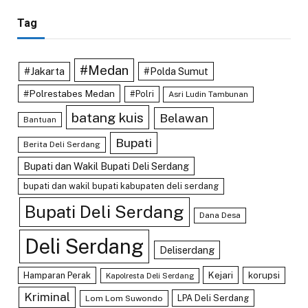
Tag
#Medan
#Jakarta
#Polda Sumut
#Polrestabes Medan
#Polri
Asri Ludin Tambunan
batang kuis
Belawan
Bantuan
Bupati
Berita Deli Serdang
Bupati dan Wakil Bupati Deli Serdang
bupati dan wakil bupati kabupaten deli serdang
Bupati Deli Serdang
Dana Desa
Deli Serdang
Deliserdang
Kejari
Hamparan Perak
korupsi
Kapolresta Deli Serdang
Kriminal
LPA Deli Serdang
Lom Lom Suwondo