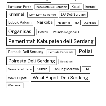
Kejari
Hamparan Perak
korupsi
Kapolresta Deli Serdang
Kriminal
LPA Deli Serdang
Lom Lom Suwondo
Lubuk Pakam
Narkoba
Nasional
Olahraga
NU
Organisasi
Patroli
Pelindo Regional 1
Pemerintah Kabupaten deli Serdang
Polisi
Pemkab Deli Serdang
Pemuda Pancasila
Polresta Deli Serdang
Sosialisasi
Sumut
Tanjung Morawa
Sumatera Utara
TNI
Wakil Bupati Deli Serdang
Wakil Bupati
Wartawan