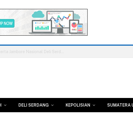
Disnaker Kota Medan Terbitkan Anjuran, UISU Diminta Bayarkan Hak Pesangon Dua Eks Pegawai
H
DELI SERDANG
KEPOLISIAN
SUMATERA 