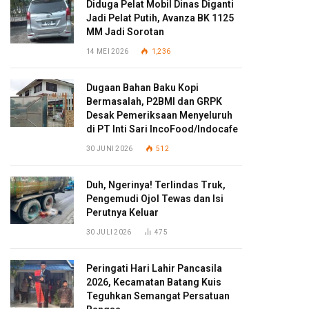
Diduga Pelat Mobil Dinas Diganti
Jadi Pelat Putih, Avanza BK 1125
MM Jadi Sorotan
14 MEI 2026
1,236
Dugaan Bahan Baku Kopi
Bermasalah, P2BMI dan GRPK
Desak Pemeriksaan Menyeluruh
di PT Inti Sari IncoFood/Indocafe
30 JUNI 2026
512
Duh, Ngerinya! Terlindas Truk,
Pengemudi Ojol Tewas dan Isi
Perutnya Keluar
30 JULI 2026
475
Peringati Hari Lahir Pancasila
2026, Kecamatan Batang Kuis
Teguhkan Semangat Persatuan