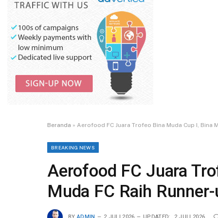
Beranda
»
Aerofood FC Juara Trofeo Bina Muda Cup I, Bina 
BREAKING NEWS
Aerofood FC Juara Tro
Muda FC Raih Runner-
BY
ADMIN
2 JULI 2026
UPDATED:
2 JULI 2026