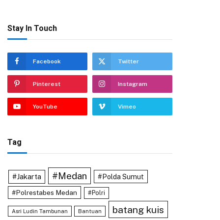
Stay In Touch
Facebook
Twitter
Pinterest
Instagram
YouTube
Vimeo
Tag
#Medan
#Jakarta
#Polda Sumut
#Polrestabes Medan
#Polri
batang kuis
Asri Ludin Tambunan
Bantuan