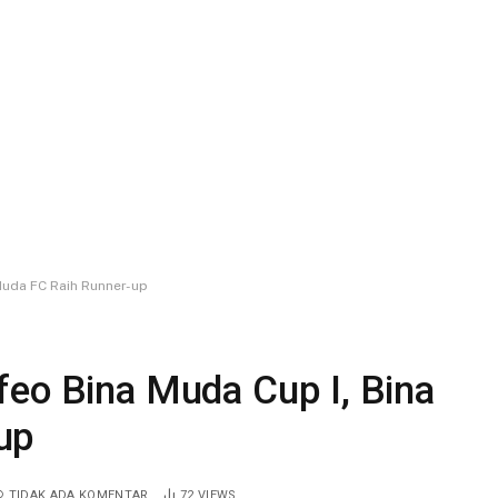
Muda FC Raih Runner-up
feo Bina Muda Cup I, Bina
up
TIDAK ADA KOMENTAR
72
VIEWS