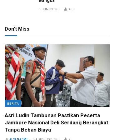
Bangsa
1 JUNI 2026
430
Don't Miss
BERITA
Asri Ludin Tambunan Pastikan Peserta
Jambore Nasional Deli Serdang Berangkat
Tanpa Beban Biaya
BY
ALYA NAZMI
6 AGUSTUS 2026
2