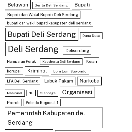
Belawan
Bupati
Berita Deli Serdang
Bupati dan Wakil Bupati Deli Serdang
bupati dan wakil bupati kabupaten deli serdang
Bupati Deli Serdang
Dana Desa
Deli Serdang
Deliserdang
Kejari
Hamparan Perak
Kapolresta Deli Serdang
Kriminal
korupsi
Lom Lom Suwondo
Lubuk Pakam
Narkoba
LPA Deli Serdang
Organisasi
Nasional
Olahraga
NU
Patroli
Pelindo Regional 1
Pemerintah Kabupaten deli
Serdang