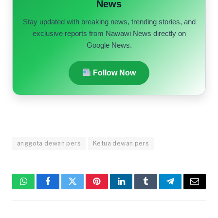
News
Stay updated with breaking news, trending stories, and
exclusive reports from Nawawi News directly on
Google News.
Follow Now
anggota dewan pers
Ketua dewan pers
WhatsApp
Facebook
Twitter
Pinterest
LinkedIn
Tumblr
Telegram
Email