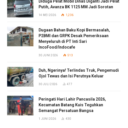
Diduga Pelat Mobil Dinas Diganti Jadi Pelat
Putih, Avanza BK 1125 MM Jadi Sorotan
14 MEI 2026
1,236
Dugaan Bahan Baku Kopi Bermasalah,
P2BMI dan GRPK Desak Pemeriksaan
Menyeluruh di PT Inti Sari
IncoFood/Indocafe
30 JUNI 2026
513
Duh, Ngerinya! Terlindas Truk, Pengemudi
Ojol Tewas dan Isi Perutnya Keluar
30 JULI 2026
477
Peringati Hari Lahir Pancasila 2026,
Kecamatan Batang Kuis Teguhkan
Semangat Persatuan Bangsa
1 JUNI 2026
430