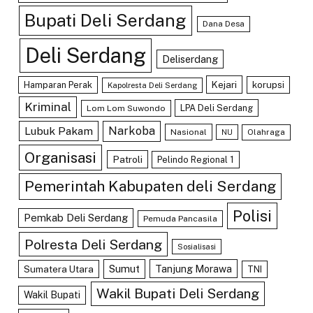
Bupati Deli Serdang
Dana Desa
Deli Serdang
Deliserdang
Kejari
Hamparan Perak
korupsi
Kapolresta Deli Serdang
Kriminal
LPA Deli Serdang
Lom Lom Suwondo
Lubuk Pakam
Narkoba
Nasional
Olahraga
NU
Organisasi
Patroli
Pelindo Regional 1
Pemerintah Kabupaten deli Serdang
Polisi
Pemkab Deli Serdang
Pemuda Pancasila
Polresta Deli Serdang
Sosialisasi
Sumut
Tanjung Morawa
Sumatera Utara
TNI
Wakil Bupati Deli Serdang
Wakil Bupati