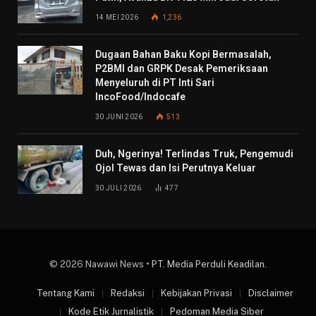
14 MEI 2026
1,236
Dugaan Bahan Baku Kopi Bermasalah,
P2BMI dan GRPK Desak Pemeriksaan
Menyeluruh di PT Inti Sari
IncoFood/Indocafe
30 JUNI 2026
513
Duh, Ngerinya! Terlindas Truk, Pengemudi
Ojol Tewas dan Isi Perutnya Keluar
30 JULI 2026
477
© 2026 Nawawi News •
PT. Media Perduli Keadilan
.
Tentang Kami
Redaksi
Kebijakan Privasi
Disclaimer
Kode Etik Jurnalistik
Pedoman Media Siber