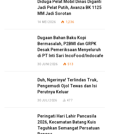
Diduga Pelat Mobil Dinas Diganti
Jadi Pelat Putih, Avanza BK 1125
MM Jadi Sorotan
14 MEI 2026
1,236
Dugaan Bahan Baku Kopi
Bermasalah, P2BMI dan GRPK
Desak Pemeriksaan Menyeluruh
di PT Inti Sari IncoFood/Indocafe
30 JUNI 2026
513
Duh, Ngerinya! Terlindas Truk,
Pengemudi Ojol Tewas dan Isi
Perutnya Keluar
30 JULI 2026
477
Peringati Hari Lahir Pancasila
2026, Kecamatan Batang Kuis
Teguhkan Semangat Persatuan