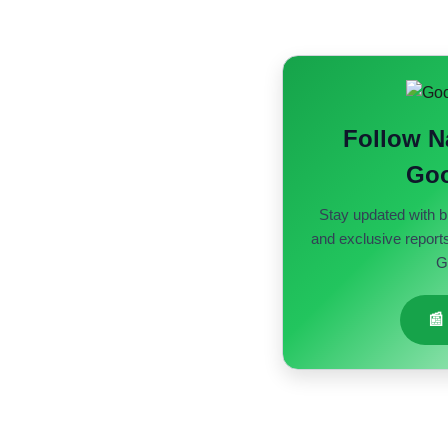
Follow 
Goo
Stay updated with b
and exclusive report
G
📰