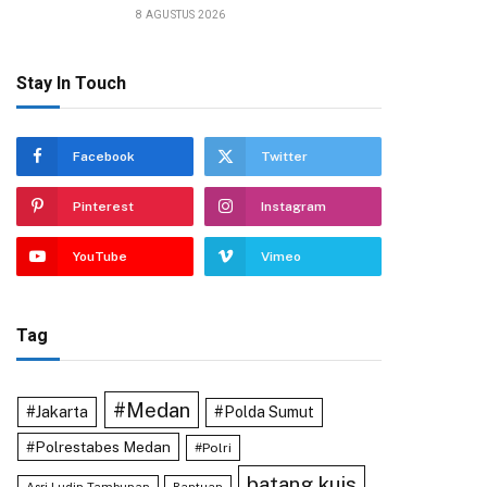
8 AGUSTUS 2026
Stay In Touch
Facebook
Twitter
Pinterest
Instagram
YouTube
Vimeo
Tag
#Medan
#Jakarta
#Polda Sumut
#Polrestabes Medan
#Polri
batang kuis