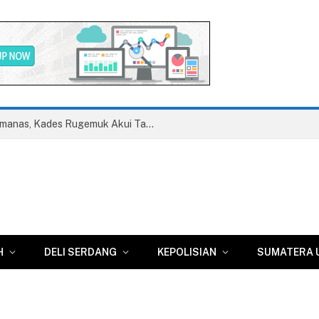
Pagar dan Akses Pantai Remis Memanas, Kades Rugemuk Akui Tak Tahu Soal Penimbunan Jalan
H
DELI SERDANG
KEPOLISIAN
SUMATERA 