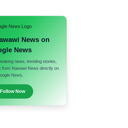
Nawawi News on
gle News
reaking news, trending stories,
s from Nawawi News directly on
oogle News.
 Follow Now