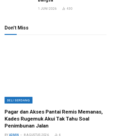
Bangsa
1 JUNI 2026
430
Don't Miss
DELI SERDANG
Pagar dan Akses Pantai Remis Memanas,
Kades Rugemuk Akui Tak Tahu Soal
Penimbunan Jalan
BY
ADMIN
8 AGUSTUS 2026
4