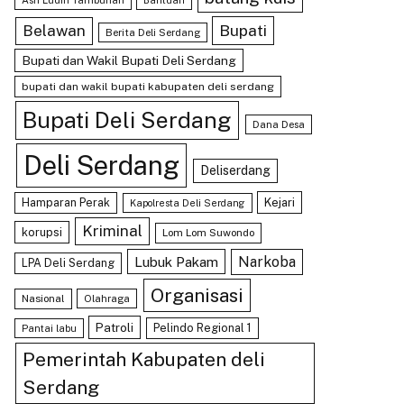
Asri Ludin Tambunan
Bantuan
Bupati
Belawan
Berita Deli Serdang
Bupati dan Wakil Bupati Deli Serdang
bupati dan wakil bupati kabupaten deli serdang
Bupati Deli Serdang
Dana Desa
Deli Serdang
Deliserdang
Hamparan Perak
Kejari
Kapolresta Deli Serdang
Kriminal
korupsi
Lom Lom Suwondo
Lubuk Pakam
Narkoba
LPA Deli Serdang
Organisasi
Nasional
Olahraga
Patroli
Pelindo Regional 1
Pantai labu
Pemerintah Kabupaten deli
Serdang