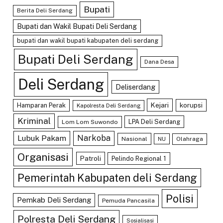
Bupati
Berita Deli Serdang
Bupati dan Wakil Bupati Deli Serdang
bupati dan wakil bupati kabupaten deli serdang
Bupati Deli Serdang
Dana Desa
Deli Serdang
Deliserdang
Kejari
Hamparan Perak
korupsi
Kapolresta Deli Serdang
Kriminal
LPA Deli Serdang
Lom Lom Suwondo
Lubuk Pakam
Narkoba
Nasional
Olahraga
NU
Organisasi
Patroli
Pelindo Regional 1
Pemerintah Kabupaten deli Serdang
Polisi
Pemkab Deli Serdang
Pemuda Pancasila
Polresta Deli Serdang
Sosialisasi