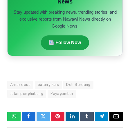
News
Stay updated with breaking news, trending stories, and
exclusive reports from Nawawi News directly on
Google News.
Follow Now
Antar desa
batang kuis
Deli Serdang
Jalan penghubung
Payagambar
WhatsApp
Facebook
Twitter
Pinterest
LinkedIn
Tumblr
Telegram
Email