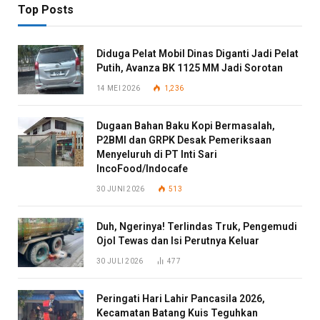
Top Posts
Diduga Pelat Mobil Dinas Diganti Jadi Pelat
Putih, Avanza BK 1125 MM Jadi Sorotan
14 MEI 2026
1,236
Dugaan Bahan Baku Kopi Bermasalah,
P2BMI dan GRPK Desak Pemeriksaan
Menyeluruh di PT Inti Sari
IncoFood/Indocafe
30 JUNI 2026
513
Duh, Ngerinya! Terlindas Truk, Pengemudi
Ojol Tewas dan Isi Perutnya Keluar
30 JULI 2026
477
Peringati Hari Lahir Pancasila 2026,
Kecamatan Batang Kuis Teguhkan