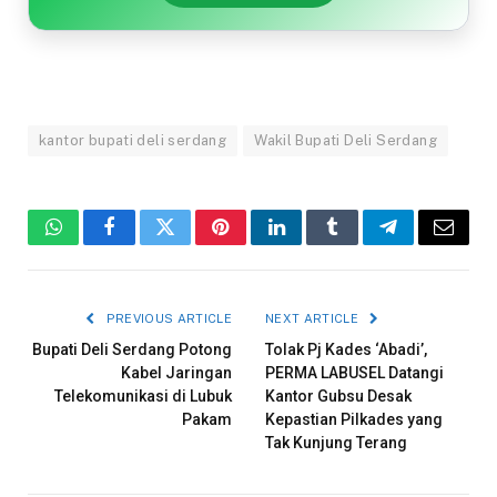
kantor bupati deli serdang
Wakil Bupati Deli Serdang
WhatsApp
Facebook
Twitter
Pinterest
LinkedIn
Tumblr
Telegram
Email
PREVIOUS ARTICLE
NEXT ARTICLE
Bupati Deli Serdang Potong
Tolak Pj Kades ‘Abadi’,
Kabel Jaringan
PERMA LABUSEL Datangi
Telekomunikasi di Lubuk
Kantor Gubsu Desak
Pakam
Kepastian Pilkades yang
Tak Kunjung Terang