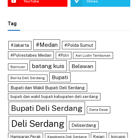
YouTube
Vimeo
Tag
#Medan
#Jakarta
#Polda Sumut
#Polrestabes Medan
#Polri
Asri Ludin Tambunan
batang kuis
Belawan
Bantuan
Bupati
Berita Deli Serdang
Bupati dan Wakil Bupati Deli Serdang
bupati dan wakil bupati kabupaten deli serdang
Bupati Deli Serdang
Dana Desa
Deli Serdang
Deliserdang
Kejari
Hamparan Perak
korupsi
Kapolresta Deli Serdang