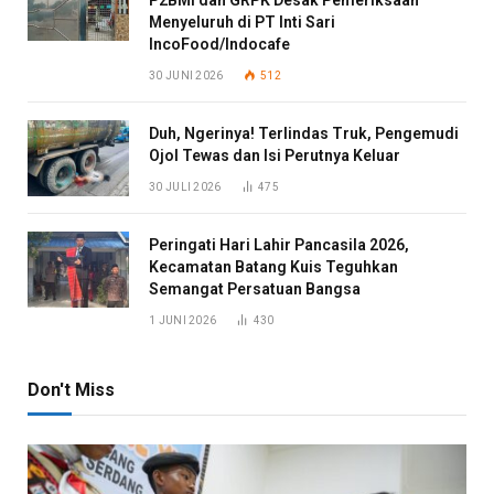
Menyeluruh di PT Inti Sari
IncoFood/Indocafe
30 JUNI 2026
512
Duh, Ngerinya! Terlindas Truk, Pengemudi
Ojol Tewas dan Isi Perutnya Keluar
30 JULI 2026
475
Peringati Hari Lahir Pancasila 2026,
Kecamatan Batang Kuis Teguhkan
Semangat Persatuan Bangsa
1 JUNI 2026
430
Don't Miss