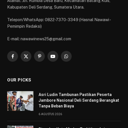
Alamat: Jln. Rumbia Desa Baru, Kecamatan Batang Kuis,
Kabupaten Deli Serdang, Sumatera Utara.
Telepon/WhatsApp: 0822-7370-3349 (Hasnal Nawawi -
Pemimpin Redaksi)
E-mail: nawawinews25@gmail.com
Facebook
X
Pinterest
YouTube
WhatsApp
(Twitter)
OUR PICKS
Asri Ludin Tambunan Pastikan Peserta
Jambore Nasional Deli Serdang Berangkat
Tanpa Beban Biaya
6 AGUSTUS 2026