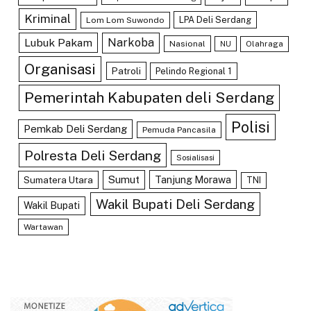
Kriminal
LPA Deli Serdang
Lom Lom Suwondo
Lubuk Pakam
Narkoba
Nasional
Olahraga
NU
Organisasi
Patroli
Pelindo Regional 1
Pemerintah Kabupaten deli Serdang
Polisi
Pemkab Deli Serdang
Pemuda Pancasila
Polresta Deli Serdang
Sosialisasi
Sumut
Tanjung Morawa
Sumatera Utara
TNI
Wakil Bupati Deli Serdang
Wakil Bupati
Wartawan