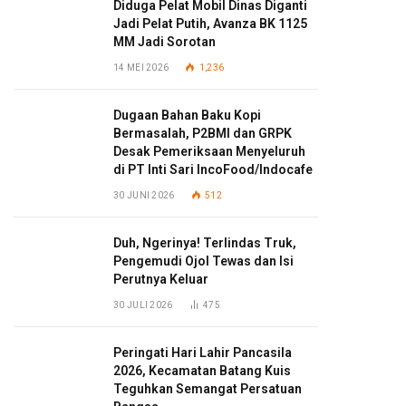
Diduga Pelat Mobil Dinas Diganti
Jadi Pelat Putih, Avanza BK 1125
MM Jadi Sorotan
14 MEI 2026
1,236
Dugaan Bahan Baku Kopi
Bermasalah, P2BMI dan GRPK
Desak Pemeriksaan Menyeluruh
di PT Inti Sari IncoFood/Indocafe
30 JUNI 2026
512
Duh, Ngerinya! Terlindas Truk,
Pengemudi Ojol Tewas dan Isi
Perutnya Keluar
30 JULI 2026
475
Peringati Hari Lahir Pancasila
2026, Kecamatan Batang Kuis
Teguhkan Semangat Persatuan