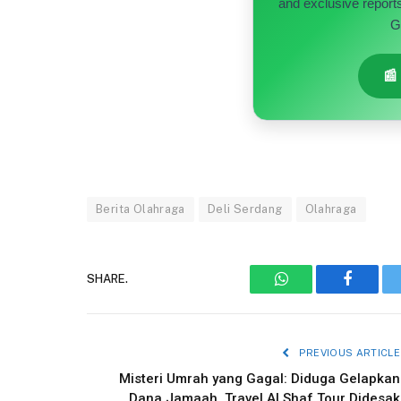
and exclusive report
G
📰
Berita Olahraga
Deli Serdang
Olahraga
SHARE.
WhatsApp
Faceboo
PREVIOUS ARTICLE
Misteri Umrah yang Gagal: Diduga Gelapkan
Dana Jamaah, Travel Al Shaf Tour Didesak