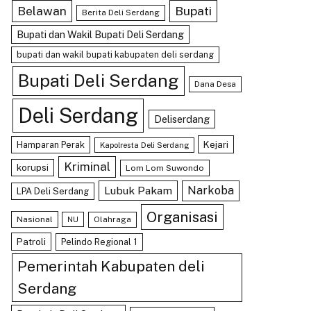
Belawan
Bupati
Berita Deli Serdang
Bupati dan Wakil Bupati Deli Serdang
bupati dan wakil bupati kabupaten deli serdang
Bupati Deli Serdang
Dana Desa
Deli Serdang
Deliserdang
Kejari
Hamparan Perak
Kapolresta Deli Serdang
Kriminal
korupsi
Lom Lom Suwondo
Lubuk Pakam
Narkoba
LPA Deli Serdang
Organisasi
Nasional
Olahraga
NU
Patroli
Pelindo Regional 1
Pemerintah Kabupaten deli
Serdang