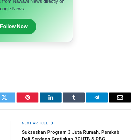
s from Nawawi News directly on
oogle News.
 Follow Now
k
Twitter
Pinterest
LinkedIn
Tumblr
Telegram
Email
NEXT ARTICLE
Sukseskan Program 3 Juta Rumah, Pemkab
Deli Serdang Gratiskan BPHTB & PBG