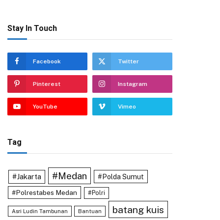
Stay In Touch
Facebook
Twitter
Pinterest
Instagram
YouTube
Vimeo
Tag
#Medan
#Jakarta
#Polda Sumut
#Polrestabes Medan
#Polri
batang kuis
Asri Ludin Tambunan
Bantuan