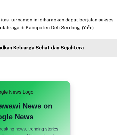
as, turnamen ini diharapkan dapat berjalan sukses
olahraga di Kabupaten Deli Serdang. (Ya²n)
dkan Keluarga Sehat dan Sejahtera
Nawawi News on
gle News
reaking news, trending stories,