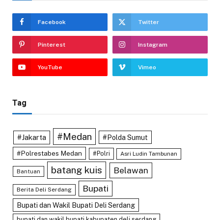
Facebook
Twitter
Pinterest
Instagram
YouTube
Vimeo
Tag
#Medan
#Jakarta
#Polda Sumut
#Polrestabes Medan
#Polri
Asri Ludin Tambunan
batang kuis
Belawan
Bantuan
Bupati
Berita Deli Serdang
Bupati dan Wakil Bupati Deli Serdang
bupati dan wakil bupati kabupaten deli serdang