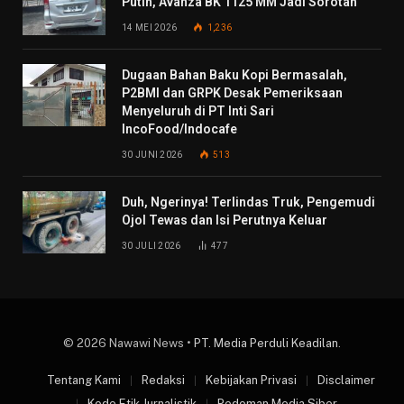
Putih, Avanza BK 1125 MM Jadi Sorotan
14 MEI 2026
1,236
Dugaan Bahan Baku Kopi Bermasalah,
P2BMI dan GRPK Desak Pemeriksaan
Menyeluruh di PT Inti Sari
IncoFood/Indocafe
30 JUNI 2026
513
Duh, Ngerinya! Terlindas Truk, Pengemudi
Ojol Tewas dan Isi Perutnya Keluar
30 JULI 2026
477
© 2026 Nawawi News •
PT. Media Perduli Keadilan
.
Tentang Kami
Redaksi
Kebijakan Privasi
Disclaimer
Kode Etik Jurnalistik
Pedoman Media Siber