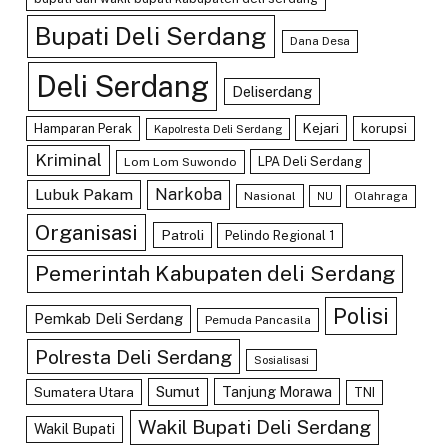
Bupati Deli Serdang
Dana Desa
Deli Serdang
Deliserdang
Kejari
Hamparan Perak
korupsi
Kapolresta Deli Serdang
Kriminal
LPA Deli Serdang
Lom Lom Suwondo
Lubuk Pakam
Narkoba
Nasional
Olahraga
NU
Organisasi
Patroli
Pelindo Regional 1
Pemerintah Kabupaten deli Serdang
Polisi
Pemkab Deli Serdang
Pemuda Pancasila
Polresta Deli Serdang
Sosialisasi
Sumut
Tanjung Morawa
Sumatera Utara
TNI
Wakil Bupati Deli Serdang
Wakil Bupati