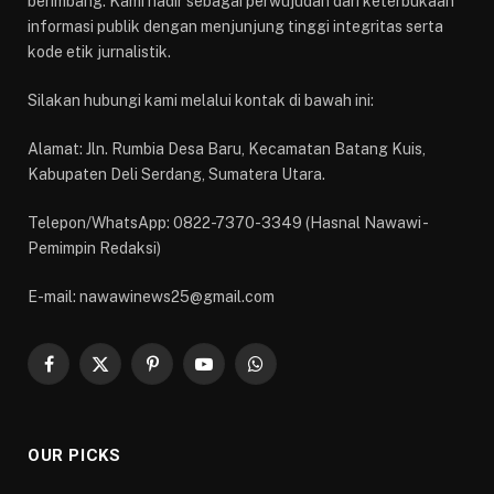
berimbang. Kami hadir sebagai perwujudan dari keterbukaan
informasi publik dengan menjunjung tinggi integritas serta
kode etik jurnalistik.
Silakan hubungi kami melalui kontak di bawah ini:
Alamat: Jln. Rumbia Desa Baru, Kecamatan Batang Kuis,
Kabupaten Deli Serdang, Sumatera Utara.
Telepon/WhatsApp: 0822-7370-3349 (Hasnal Nawawi -
Pemimpin Redaksi)
E-mail: nawawinews25@gmail.com
Facebook
X
Pinterest
YouTube
WhatsApp
(Twitter)
OUR PICKS