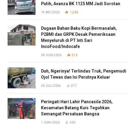
Putih, Avanza BK 1125 MM Jadi Sorotan
14 MEI 2026
1,236
Dugaan Bahan Baku Kopi Bermasalah,
P2BMI dan GRPK Desak Pemeriksaan
Menyeluruh di PT Inti Sari
IncoFood/Indocafe
30 JUNI 2026
513
Duh, Ngerinya! Terlindas Truk, Pengemudi
Ojol Tewas dan Isi Perutnya Keluar
30 JULI 2026
477
Peringati Hari Lahir Pancasila 2026,
Kecamatan Batang Kuis Teguhkan
Semangat Persatuan Bangsa
1 JUNI 2026
430