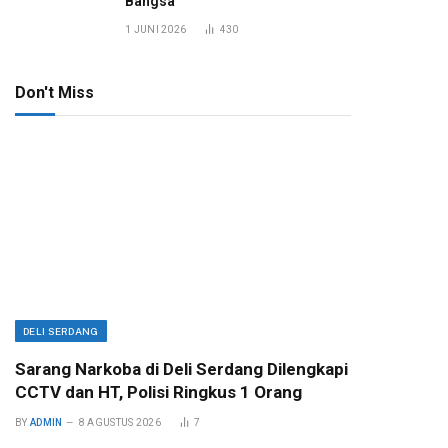
Bangsa
1 JUNI 2026
430
Don't Miss
DELI SERDANG
Sarang Narkoba di Deli Serdang Dilengkapi
CCTV dan HT, Polisi Ringkus 1 Orang
BY
ADMIN
8 AGUSTUS 2026
7