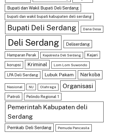
Bupati dan Wakil Bupati Deli Serdang
bupati dan wakil bupati kabupaten deli serdang
Bupati Deli Serdang
Dana Desa
Deli Serdang
Deliserdang
Kejari
Hamparan Perak
Kapolresta Deli Serdang
Kriminal
korupsi
Lom Lom Suwondo
Lubuk Pakam
Narkoba
LPA Deli Serdang
Organisasi
Nasional
Olahraga
NU
Patroli
Pelindo Regional 1
Pemerintah Kabupaten deli
Serdang
Pemkab Deli Serdang
Pemuda Pancasila