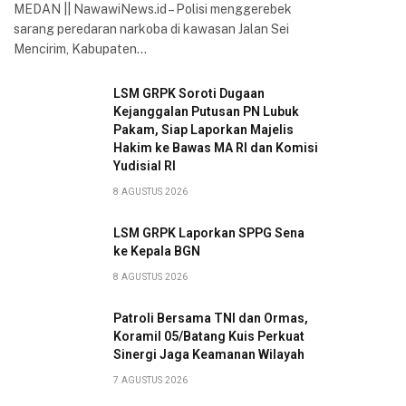
MEDAN || NawawiNews.id – Polisi menggerebek
sarang peredaran narkoba di kawasan Jalan Sei
Mencirim, Kabupaten…
LSM GRPK Soroti Dugaan
Kejanggalan Putusan PN Lubuk
Pakam, Siap Laporkan Majelis
Hakim ke Bawas MA RI dan Komisi
Yudisial RI
8 AGUSTUS 2026
LSM GRPK Laporkan SPPG Sena
ke Kepala BGN
8 AGUSTUS 2026
Patroli Bersama TNI dan Ormas,
Koramil 05/Batang Kuis Perkuat
Sinergi Jaga Keamanan Wilayah
7 AGUSTUS 2026