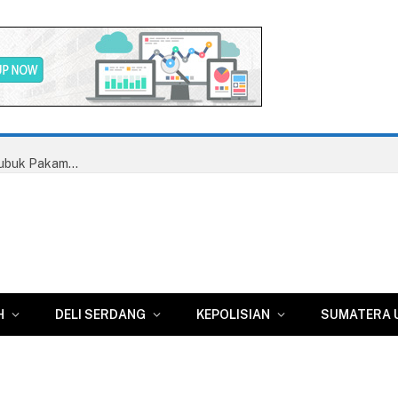
LSM GRPK Soroti Dugaan Kejanggalan Putusan PN Lubuk Pakam, Siap Laporkan Majelis Hakim ke Bawas MA RI dan Komisi Yudisial RI
H
DELI SERDANG
KEPOLISIAN
SUMATERA 