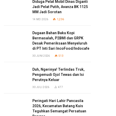
Diduga Pelat Mobil Dinas Diganti
Jadi Pelat Putih, Avanza BK 1125
MM Jadi Sorotan
14 MEI 2026
1,236
Dugaan Bahan Baku Kopi
Bermasalah, P2BMI dan GRPK
Desak Pemeriksaan Menyeluruh
di PT Inti Sari IncoFood/Indocafe
30 JUNI 2026
513
Duh, Ngerinya! Terlindas Truk,
Pengemudi Ojol Tewas dan Isi
Perutnya Keluar
30 JULI 2026
477
Peringati Hari Lahir Pancasila
2026, Kecamatan Batang Kuis
Teguhkan Semangat Persatuan