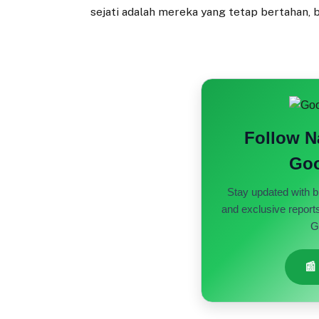
sejati adalah mereka yang tetap bertahan, b
Follow 
Goo
Stay updated with b
and exclusive report
G
📰