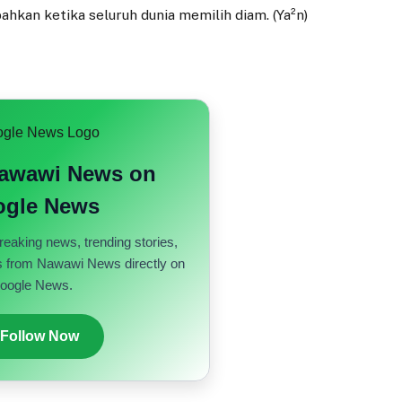
ahkan ketika seluruh dunia memilih diam. (Ya²n)
Nawawi News on
gle News
reaking news, trending stories,
s from Nawawi News directly on
oogle News.
 Follow Now