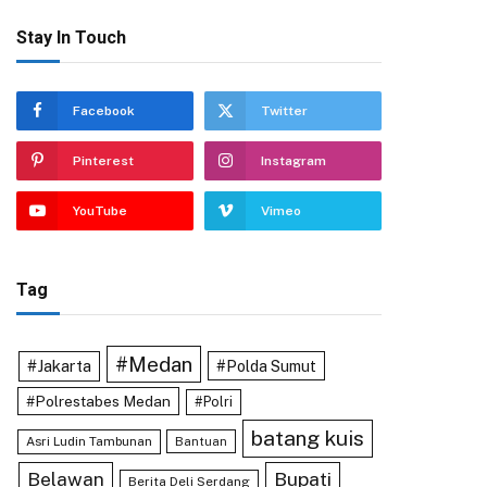
Stay In Touch
Facebook
Twitter
Pinterest
Instagram
YouTube
Vimeo
Tag
#Medan
#Jakarta
#Polda Sumut
#Polrestabes Medan
#Polri
batang kuis
Asri Ludin Tambunan
Bantuan
Belawan
Bupati
Berita Deli Serdang