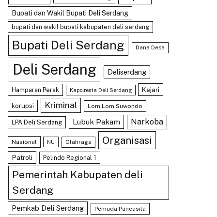
Bupati dan Wakil Bupati Deli Serdang
bupati dan wakil bupati kabupaten deli serdang
Bupati Deli Serdang
Dana Desa
Deli Serdang
Deliserdang
Kejari
Hamparan Perak
Kapolresta Deli Serdang
Kriminal
korupsi
Lom Lom Suwondo
Lubuk Pakam
Narkoba
LPA Deli Serdang
Organisasi
Nasional
Olahraga
NU
Patroli
Pelindo Regional 1
Pemerintah Kabupaten deli
Serdang
Pemkab Deli Serdang
Pemuda Pancasila