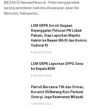
MEDAN || NawawiNews.id – Polisi menggerebek
sarang peredaran narkoba di kawasan Jalan Sei
Mencirim, Kabupaten…
LSM GRPK Soroti Dugaan
Kejanggalan Putusan PN Lubuk
Pakam, Siap Laporkan Majelis
Hakim ke Bawas MA RI dan Komisi
Yudisial RI
8 AGUSTUS 2026
LSM GRPK Laporkan SPPG Sena
ke Kepala BGN
8 AGUSTUS 2026
Patroli Bersama TNI dan Ormas,
Koramil 05/Batang Kuis Perkuat
Sinergi Jaga Keamanan Wilayah
7 AGUSTUS 2026