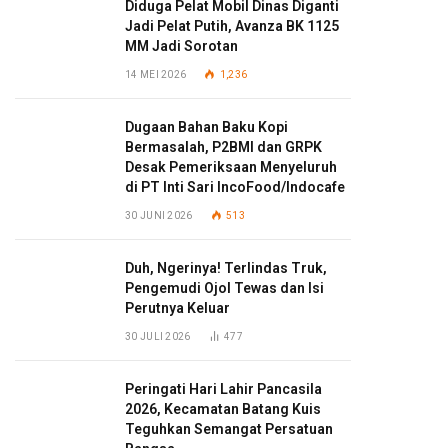
Diduga Pelat Mobil Dinas Diganti
Jadi Pelat Putih, Avanza BK 1125
MM Jadi Sorotan
14 MEI 2026
1,236
Dugaan Bahan Baku Kopi
Bermasalah, P2BMI dan GRPK
Desak Pemeriksaan Menyeluruh
di PT Inti Sari IncoFood/Indocafe
30 JUNI 2026
513
Duh, Ngerinya! Terlindas Truk,
Pengemudi Ojol Tewas dan Isi
Perutnya Keluar
30 JULI 2026
477
Peringati Hari Lahir Pancasila
2026, Kecamatan Batang Kuis
Teguhkan Semangat Persatuan