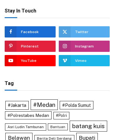
Stay In Touch
Facebook
Twitter
Pinterest
Instagram
YouTube
Vimeo
Tag
#Medan
#Jakarta
#Polda Sumut
#Polrestabes Medan
#Polri
batang kuis
Asri Ludin Tambunan
Bantuan
Belawan
Bupati
Berita Deli Serdang