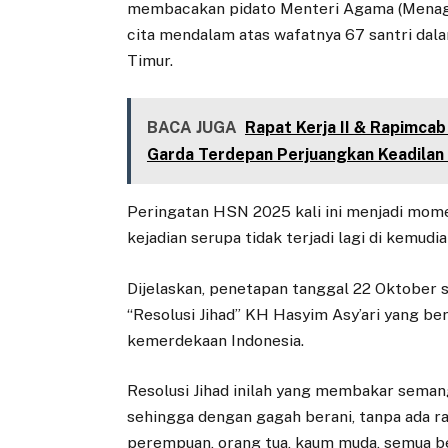
membacakan pidato Menteri Agama (Menag)
cita mendalam atas wafatnya 67 santri dala
Timur.
BACA JUGA
Rapat Kerja II & Rapimca
Garda Terdepan Perjuangkan Keadilan 
‎Peringatan HSN 2025 kali ini menjadi mom
kejadian serupa tidak terjadi lagi di kemudia
Dijelaskan, penetapan tanggal 22 Oktober 
“Resolusi Jihad” KH Hasyim Asy’ari yang b
kemerdekaan Indonesia.
Resolusi Jihad inilah yang membakar sema
sehingga dengan gagah berani, tanpa ada rasa
perempuan, orang tua, kaum muda, semua b