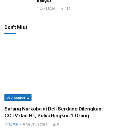
Bangsa
1 JUNI 2026
430
Don't Miss
DELI SERDANG
Sarang Narkoba di Deli Serdang Dilengkapi
CCTV dan HT, Polisi Ringkus 1 Orang
BY
ADMIN
8 AGUSTUS 2026
8