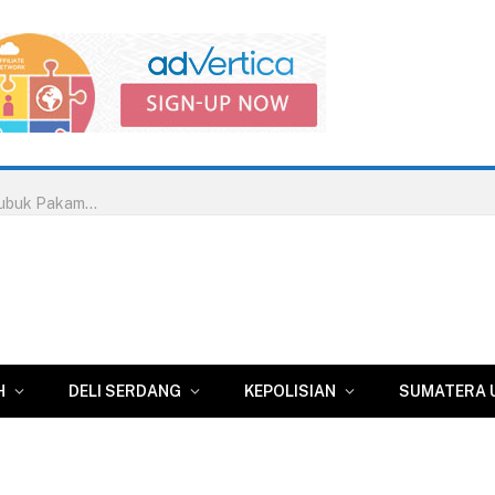
LSM GRPK Soroti Dugaan Kejanggalan Putusan PN Lubuk Pakam, Siap Laporkan Majelis Hakim ke Bawas MA RI dan Komisi Yudisial RI
H
DELI SERDANG
KEPOLISIAN
SUMATERA 