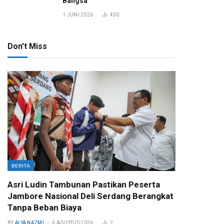
Bangsa
1 JUNI 2026
430
Don't Miss
BERITA
Asri Ludin Tambunan Pastikan Peserta
Jambore Nasional Deli Serdang Berangkat
Tanpa Beban Biaya
BY
ALYA NAZMI
6 AGUSTUS 2026
2