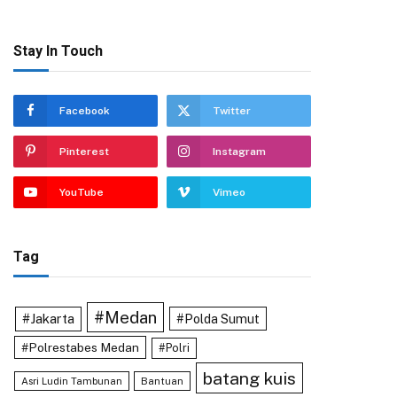
Stay In Touch
Facebook
Twitter
Pinterest
Instagram
YouTube
Vimeo
Tag
#Medan
#Jakarta
#Polda Sumut
#Polrestabes Medan
#Polri
batang kuis
Asri Ludin Tambunan
Bantuan