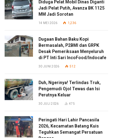
Diduga Pelat Mobil Dinas Diganti
Jadi Pelat Putih, Avanza BK 1125
MM Jadi Sorotan
14 MEI 2026
1,236
Dugaan Bahan Baku Kopi
Bermasalah, P2BMI dan GRPK
Desak Pemeriksaan Menyeluruh
di PT Inti Sari IncoFood/Indocafe
30 JUNI 2026
512
Duh, Ngerinya! Terlindas Truk,
Pengemudi Ojol Tewas dan Isi
Perutnya Keluar
30 JULI 2026
475
Peringati Hari Lahir Pancasila
2026, Kecamatan Batang Kuis
Teguhkan Semangat Persatuan