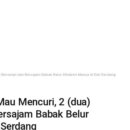
 Bersenpi dan Bersajam Babak Belur Dihakimi Massa di Deli Serdang
au Mencuri, 2 (dua)
ersajam Babak Belur
 Serdang