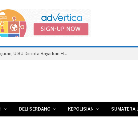
Disnaker Kota Medan Terbitkan Anjuran, UISU Diminta Bayarkan Hak Pesangon Dua Eks Pegawai
H
DELI SERDANG
KEPOLISIAN
SUMATERA 