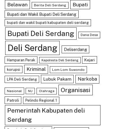
Belawan
Bupati
Berita Deli Serdang
Bupati dan Wakil Bupati Deli Serdang
bupati dan wakil bupati kabupaten deli serdang
Bupati Deli Serdang
Dana Desa
Deli Serdang
Deliserdang
Kejari
Hamparan Perak
Kapolresta Deli Serdang
Kriminal
korupsi
Lom Lom Suwondo
Lubuk Pakam
Narkoba
LPA Deli Serdang
Organisasi
Nasional
Olahraga
NU
Patroli
Pelindo Regional 1
Pemerintah Kabupaten deli
Serdang