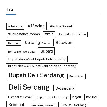
Tag
#Medan
#Jakarta
#Polda Sumut
#Polrestabes Medan
#Polri
Asri Ludin Tambunan
batang kuis
Belawan
Bantuan
Bupati
Berita Deli Serdang
Bupati dan Wakil Bupati Deli Serdang
bupati dan wakil bupati kabupaten deli serdang
Bupati Deli Serdang
Dana Desa
Deli Serdang
Deliserdang
Kejari
Hamparan Perak
korupsi
Kapolresta Deli Serdang
Kriminal
LPA Deli Serdang
Lom Lom Suwondo