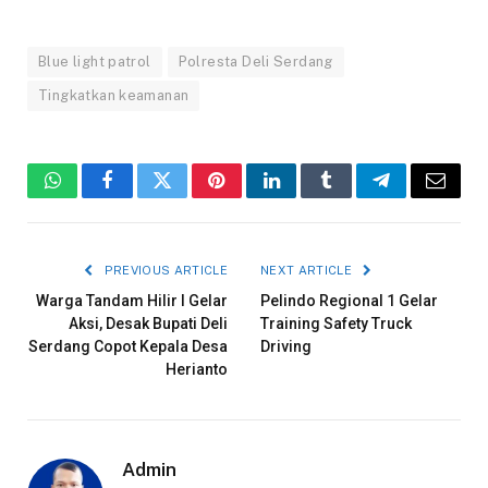
Blue light patrol
Polresta Deli Serdang
Tingkatkan keamanan
WhatsApp
Facebook
Twitter
Pinterest
LinkedIn
Tumblr
Telegram
Email
PREVIOUS ARTICLE
NEXT ARTICLE
Warga Tandam Hilir I Gelar
Pelindo Regional 1 Gelar
Aksi, Desak Bupati Deli
Training Safety Truck
Serdang Copot Kepala Desa
Driving
Herianto
Admin