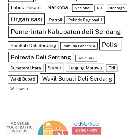
Lubuk Pakam
Narkoba
Nasional
Olahraga
NU
Organisasi
Patroli
Pelindo Regional 1
Pemerintah Kabupaten deli Serdang
Polisi
Pemkab Deli Serdang
Pemuda Pancasila
Polresta Deli Serdang
Sosialisasi
Sumut
Tanjung Morawa
Sumatera Utara
TNI
Wakil Bupati Deli Serdang
Wakil Bupati
Wartawan