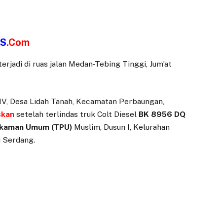
S
.Com
rjadi di ruas jalan Medan-Tebing Tinggi, Jum’at
 IV, Desa Lidah Tanah, Kecamatan Perbaungan,
skan
setelah terlindas truk Colt Diesel
BK 8956 DQ
akaman Umum
(TPU)
Muslim, Dusun I, Kelurahan
i Serdang.