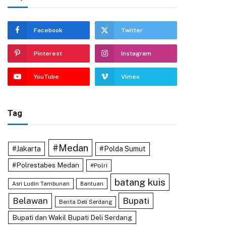
Facebook
Twitter
Pinterest
Instagram
YouTube
Vimeo
Tag
#Medan
#Jakarta
#Polda Sumut
#Polrestabes Medan
#Polri
batang kuis
Asri Ludin Tambunan
Bantuan
Bupati
Belawan
Berita Deli Serdang
Bupati dan Wakil Bupati Deli Serdang