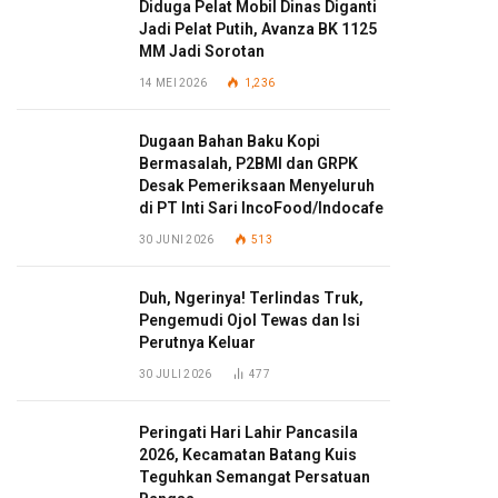
Diduga Pelat Mobil Dinas Diganti
Jadi Pelat Putih, Avanza BK 1125
MM Jadi Sorotan
14 MEI 2026
1,236
Dugaan Bahan Baku Kopi
Bermasalah, P2BMI dan GRPK
Desak Pemeriksaan Menyeluruh
di PT Inti Sari IncoFood/Indocafe
30 JUNI 2026
513
Duh, Ngerinya! Terlindas Truk,
Pengemudi Ojol Tewas dan Isi
Perutnya Keluar
30 JULI 2026
477
Peringati Hari Lahir Pancasila
2026, Kecamatan Batang Kuis
Teguhkan Semangat Persatuan