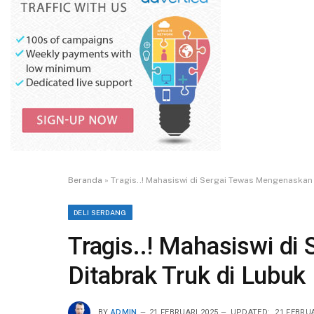
Beranda
»
Tragis..! Mahasiswi di Sergai Tewas Mengenaskan
DELI SERDANG
Tragis..! Mahasiswi d
Ditabrak Truk di Lubu
BY
ADMIN
21 FEBRUARI 2025
UPDATED:
21 FEBRUA