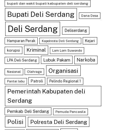
bupati dan wakil bupati kabupaten deli serdang
Bupati Deli Serdang
Dana Desa
Deli Serdang
Deliserdang
Hamparan Perak
Kejari
Kapolresta Deli Serdang
Kriminal
korupsi
Lom Lom Suwondo
Lubuk Pakam
Narkoba
LPA Deli Serdang
Organisasi
Nasional
Olahraga
Patroli
Pelindo Regional 1
Pantai labu
Pemerintah Kabupaten deli
Serdang
Pemkab Deli Serdang
Pemuda Pancasila
Polisi
Polresta Deli Serdang