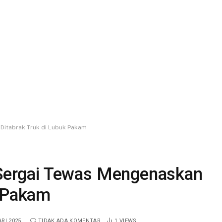
 Ditabrak Truk di Lubuk Pakam
i Sergai Tewas Mengenaskan
k Pakam
RI 2025
TIDAK ADA KOMENTAR
1
VIEWS