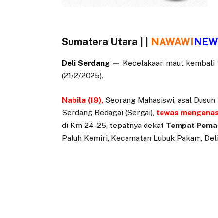
Sumatera Utara | |
NAWAWI
NEW
Deli Serdang —
Kecelakaan maut kembali te
(21/2/2025).
Nabila (19),
Seorang Mahasiswi, asal Dusun
Serdang Bedagai (Sergai),
tewas mengena
di Km 24-25, tepatnya dekat
Tempat Pem
Paluh Kemiri, Kecamatan Lubuk Pakam, Del