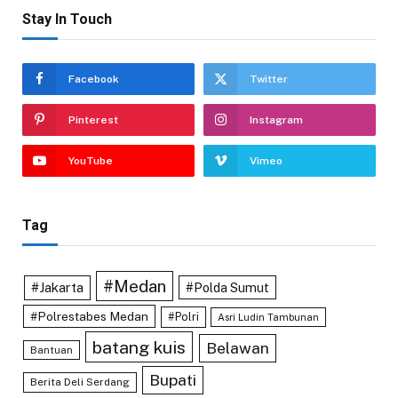
Stay In Touch
Facebook
Twitter
Pinterest
Instagram
YouTube
Vimeo
Tag
#Medan
#Jakarta
#Polda Sumut
#Polrestabes Medan
#Polri
Asri Ludin Tambunan
batang kuis
Belawan
Bantuan
Bupati
Berita Deli Serdang