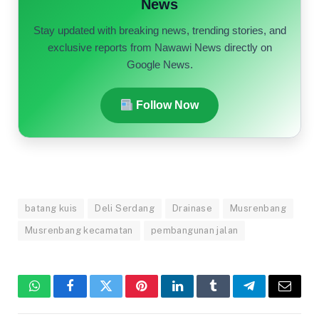
News
Stay updated with breaking news, trending stories, and
exclusive reports from Nawawi News directly on
Google News.
Follow Now
batang kuis
Deli Serdang
Drainase
Musrenbang
Musrenbang kecamatan
pembangunan jalan
WhatsApp
Facebook
Twitter
Pinterest
LinkedIn
Tumblr
Telegram
Email