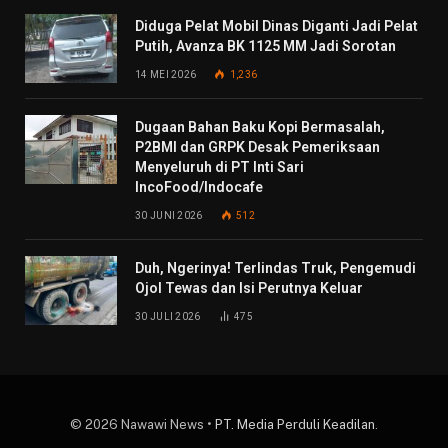
Diduga Pelat Mobil Dinas Diganti Jadi Pelat
Putih, Avanza BK 1125 MM Jadi Sorotan
14 MEI 2026
1,236
Dugaan Bahan Baku Kopi Bermasalah,
P2BMI dan GRPK Desak Pemeriksaan
Menyeluruh di PT Inti Sari
IncoFood/Indocafe
30 JUNI 2026
512
Duh, Ngerinya! Terlindas Truk, Pengemudi
Ojol Tewas dan Isi Perutnya Keluar
30 JULI 2026
475
© 2026 Nawawi News •
PT. Media Perduli Keadilan
.