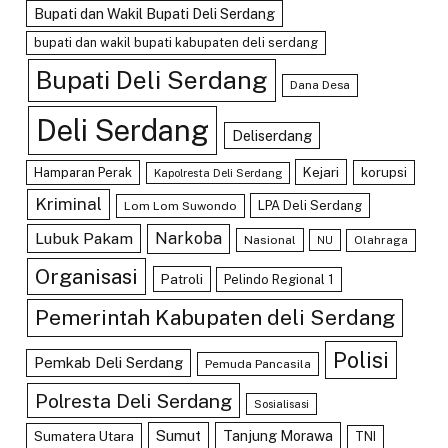
Bupati dan Wakil Bupati Deli Serdang
bupati dan wakil bupati kabupaten deli serdang
Bupati Deli Serdang
Dana Desa
Deli Serdang
Deliserdang
Kejari
Hamparan Perak
korupsi
Kapolresta Deli Serdang
Kriminal
LPA Deli Serdang
Lom Lom Suwondo
Lubuk Pakam
Narkoba
Nasional
Olahraga
NU
Organisasi
Patroli
Pelindo Regional 1
Pemerintah Kabupaten deli Serdang
Polisi
Pemkab Deli Serdang
Pemuda Pancasila
Polresta Deli Serdang
Sosialisasi
Sumut
Tanjung Morawa
Sumatera Utara
TNI