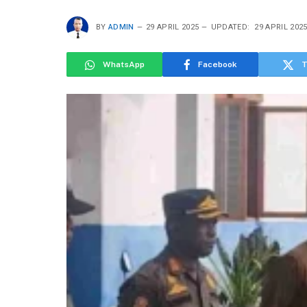
BY
ADMIN
29 APRIL 2025
UPDATED:
29 APRIL 202
WhatsApp
Facebook
T