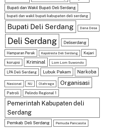
Bupati dan Wakil Bupati Deli Serdang
bupati dan wakil bupati kabupaten deli serdang
Bupati Deli Serdang
Dana Desa
Deli Serdang
Deliserdang
Kejari
Hamparan Perak
Kapolresta Deli Serdang
Kriminal
korupsi
Lom Lom Suwondo
Lubuk Pakam
Narkoba
LPA Deli Serdang
Organisasi
Nasional
Olahraga
NU
Patroli
Pelindo Regional 1
Pemerintah Kabupaten deli
Serdang
Pemkab Deli Serdang
Pemuda Pancasila