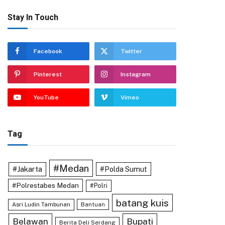
Stay In Touch
Facebook
Twitter
Pinterest
Instagram
YouTube
Vimeo
Tag
#Medan
#Jakarta
#Polda Sumut
#Polrestabes Medan
#Polri
batang kuis
Asri Ludin Tambunan
Bantuan
Belawan
Bupati
Berita Deli Serdang