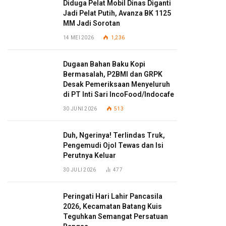
Diduga Pelat Mobil Dinas Diganti
Jadi Pelat Putih, Avanza BK 1125
MM Jadi Sorotan
14 MEI 2026
1,236
Dugaan Bahan Baku Kopi
Bermasalah, P2BMI dan GRPK
Desak Pemeriksaan Menyeluruh
di PT Inti Sari IncoFood/Indocafe
30 JUNI 2026
513
Duh, Ngerinya! Terlindas Truk,
Pengemudi Ojol Tewas dan Isi
Perutnya Keluar
30 JULI 2026
477
Peringati Hari Lahir Pancasila
2026, Kecamatan Batang Kuis
Teguhkan Semangat Persatuan