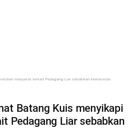
 keluhan masyarat terkait Pedagang Liar sebabkan kemacetan
mat Batang Kuis menyikapi
ait Pedagang Liar sebabkan