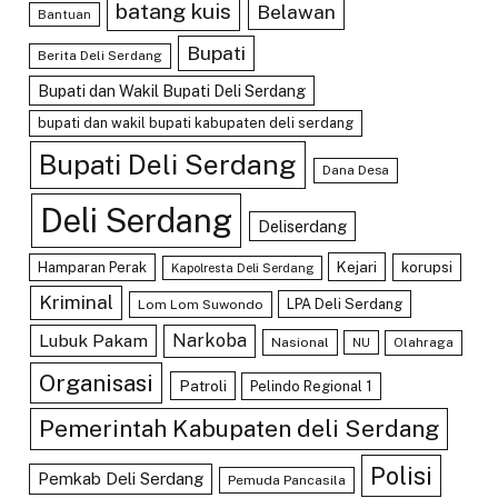
batang kuis
Belawan
Bantuan
Bupati
Berita Deli Serdang
Bupati dan Wakil Bupati Deli Serdang
bupati dan wakil bupati kabupaten deli serdang
Bupati Deli Serdang
Dana Desa
Deli Serdang
Deliserdang
Kejari
Hamparan Perak
korupsi
Kapolresta Deli Serdang
Kriminal
LPA Deli Serdang
Lom Lom Suwondo
Lubuk Pakam
Narkoba
Nasional
Olahraga
NU
Organisasi
Patroli
Pelindo Regional 1
Pemerintah Kabupaten deli Serdang
Polisi
Pemkab Deli Serdang
Pemuda Pancasila