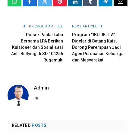
WhatsApp
Facebook
Twitter
Pinterest
LinkedIn
Tumblr
Telegram
Email
PREVIOUS ARTICLE
NEXT ARTICLE
Polsek Pantai Labu
Program “IBU JELITA”
Bersama LPA Berikan
Digelar di Batang Kuis,
Kuisioner dan Sosialisasi
Dorong Perempuan Jadi
Anti-Bullying di SD 104256
Agen Perubahan Keluarga
Rugemuk
dan Masyarakat
Admin
Website
RELATED
POSTS