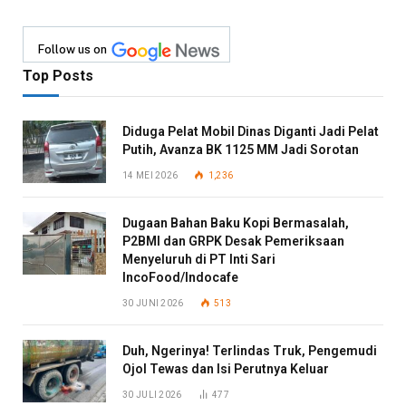
Follow us on
Top Posts
Diduga Pelat Mobil Dinas Diganti Jadi Pelat
Putih, Avanza BK 1125 MM Jadi Sorotan
14 MEI 2026
1,236
Dugaan Bahan Baku Kopi Bermasalah,
P2BMI dan GRPK Desak Pemeriksaan
Menyeluruh di PT Inti Sari
IncoFood/Indocafe
30 JUNI 2026
513
Duh, Ngerinya! Terlindas Truk, Pengemudi
Ojol Tewas dan Isi Perutnya Keluar
30 JULI 2026
477