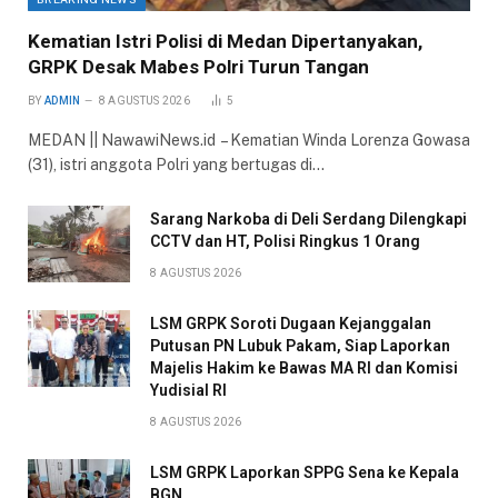
Kematian Istri Polisi di Medan Dipertanyakan,
GRPK Desak Mabes Polri Turun Tangan
BY
ADMIN
8 AGUSTUS 2026
5
MEDAN || NawawiNews.id – Kematian Winda Lorenza Gowasa
(31), istri anggota Polri yang bertugas di…
Sarang Narkoba di Deli Serdang Dilengkapi
CCTV dan HT, Polisi Ringkus 1 Orang
8 AGUSTUS 2026
LSM GRPK Soroti Dugaan Kejanggalan
Putusan PN Lubuk Pakam, Siap Laporkan
Majelis Hakim ke Bawas MA RI dan Komisi
Yudisial RI
8 AGUSTUS 2026
LSM GRPK Laporkan SPPG Sena ke Kepala
BGN