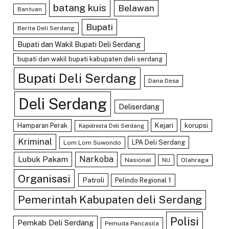
batang kuis
Belawan
Bantuan
Bupati
Berita Deli Serdang
Bupati dan Wakil Bupati Deli Serdang
bupati dan wakil bupati kabupaten deli serdang
Bupati Deli Serdang
Dana Desa
Deli Serdang
Deliserdang
Kejari
Hamparan Perak
korupsi
Kapolresta Deli Serdang
Kriminal
LPA Deli Serdang
Lom Lom Suwondo
Lubuk Pakam
Narkoba
Nasional
Olahraga
NU
Organisasi
Patroli
Pelindo Regional 1
Pemerintah Kabupaten deli Serdang
Polisi
Pemkab Deli Serdang
Pemuda Pancasila