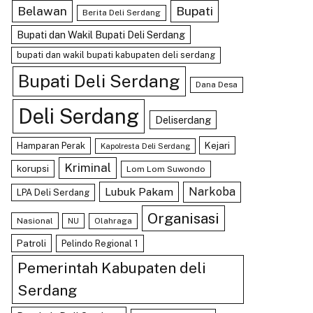
Belawan
Bupati
Berita Deli Serdang
Bupati dan Wakil Bupati Deli Serdang
bupati dan wakil bupati kabupaten deli serdang
Bupati Deli Serdang
Dana Desa
Deli Serdang
Deliserdang
Kejari
Hamparan Perak
Kapolresta Deli Serdang
Kriminal
korupsi
Lom Lom Suwondo
Lubuk Pakam
Narkoba
LPA Deli Serdang
Organisasi
Nasional
Olahraga
NU
Patroli
Pelindo Regional 1
Pemerintah Kabupaten deli
Serdang