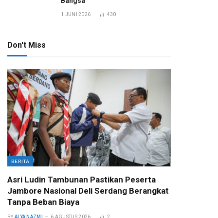
Bangsa
1 JUNI 2026
430
Don't Miss
BERITA
Asri Ludin Tambunan Pastikan Peserta
Jambore Nasional Deli Serdang Berangkat
Tanpa Beban Biaya
BY
ALYA NAZMI
6 AGUSTUS 2026
2