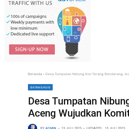
Beranda
»
Desa Tumpatan Nibung Kini Terang Benderang, 
BATANG KUIS
Desa Tumpatan Nibung 
Aceng Wujudkan Komi
BY
ADMIN
13 JULI 2025
UPDATED:
13 JULI 2025