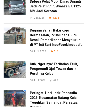
Diduga Pelat Mobil Dinas Diganti
Jadi Pelat Putih, Avanza BK 1125
MM Jadi Sorotan
14 MEI 2026
1,236
Dugaan Bahan Baku Kopi
Bermasalah, P2BMI dan GRPK
Desak Pemeriksaan Menyeluruh
di PT Inti Sari IncoFood/Indocafe
30 JUNI 2026
512
Duh, Ngerinya! Terlindas Truk,
Pengemudi Ojol Tewas dan Isi
Perutnya Keluar
30 JULI 2026
475
Peringati Hari Lahir Pancasila
2026, Kecamatan Batang Kuis
Teguhkan Semangat Persatuan