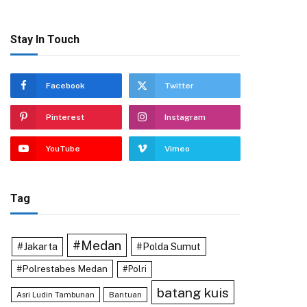
Stay In Touch
Facebook
Twitter
Pinterest
Instagram
YouTube
Vimeo
Tag
#Medan
#Jakarta
#Polda Sumut
#Polrestabes Medan
#Polri
batang kuis
Asri Ludin Tambunan
Bantuan