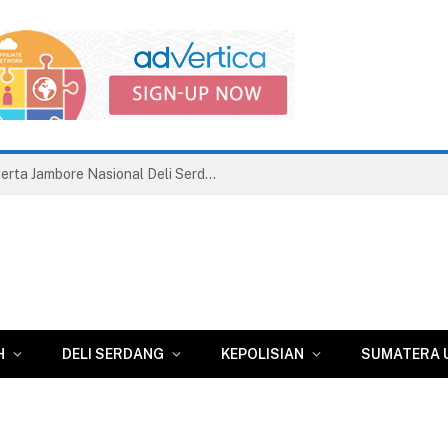
Disnaker Kota Medan Terbitkan Anjuran, UISU Diminta Bayarkan Hak Pesangon Dua Eks Pegawai
H
DELI SERDANG
KEPOLISIAN
SUMATERA 