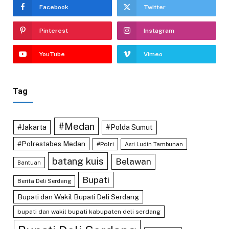
Facebook
Twitter
Pinterest
Instagram
YouTube
Vimeo
Tag
#Medan
#Jakarta
#Polda Sumut
#Polrestabes Medan
#Polri
Asri Ludin Tambunan
batang kuis
Belawan
Bantuan
Bupati
Berita Deli Serdang
Bupati dan Wakil Bupati Deli Serdang
bupati dan wakil bupati kabupaten deli serdang