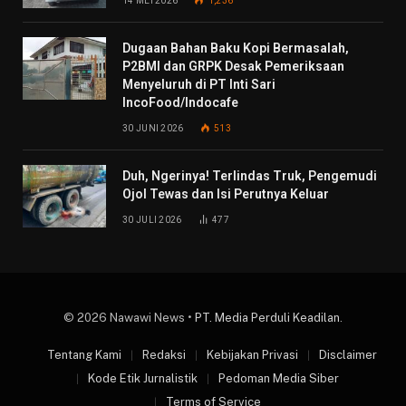
14 MEI 2026
1,236
Dugaan Bahan Baku Kopi Bermasalah,
P2BMI dan GRPK Desak Pemeriksaan
Menyeluruh di PT Inti Sari
IncoFood/Indocafe
30 JUNI 2026
513
Duh, Ngerinya! Terlindas Truk, Pengemudi
Ojol Tewas dan Isi Perutnya Keluar
30 JULI 2026
477
© 2026 Nawawi News •
PT. Media Perduli Keadilan
.
Tentang Kami
Redaksi
Kebijakan Privasi
Disclaimer
Kode Etik Jurnalistik
Pedoman Media Siber
Terms of Service