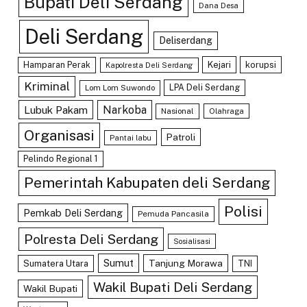
Bupati Deli Serdang
Dana Desa
Deli Serdang
Deliserdang
Hamparan Perak
Kejari
korupsi
Kapolresta Deli Serdang
Kriminal
LPA Deli Serdang
Lom Lom Suwondo
Lubuk Pakam
Narkoba
Nasional
Olahraga
Organisasi
Patroli
Pantai labu
Pelindo Regional 1
Pemerintah Kabupaten deli Serdang
Polisi
Pemkab Deli Serdang
Pemuda Pancasila
Polresta Deli Serdang
Sosialisasi
Sumut
Tanjung Morawa
Sumatera Utara
TNI
Wakil Bupati Deli Serdang
Wakil Bupati