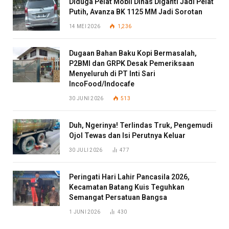
Diduga Pelat Mobil Dinas Diganti Jadi Pelat
Putih, Avanza BK 1125 MM Jadi Sorotan
14 MEI 2026
1,236
Dugaan Bahan Baku Kopi Bermasalah,
P2BMI dan GRPK Desak Pemeriksaan
Menyeluruh di PT Inti Sari
IncoFood/Indocafe
30 JUNI 2026
513
Duh, Ngerinya! Terlindas Truk, Pengemudi
Ojol Tewas dan Isi Perutnya Keluar
30 JULI 2026
477
Peringati Hari Lahir Pancasila 2026,
Kecamatan Batang Kuis Teguhkan
Semangat Persatuan Bangsa
1 JUNI 2026
430