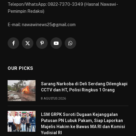
Telepon/WhatsApp: 0822-7370-3349 (Hasnal Nawawi -
Pemimpin Redaksi)
E-mail: nawawinews25@gmail.com
Facebook
X
Pinterest
YouTube
WhatsApp
(Twitter)
OUR PICKS
Sarang Narkoba di Deli Serdang Dilengkapi
CCTV dan HT, Polisi Ringkus 1 Orang
8 AGUSTUS 2026
LSM GRPK Soroti Dugaan Kejanggalan
Putusan PN Lubuk Pakam, Siap Laporkan
Majelis Hakim ke Bawas MA RI dan Komisi
Yudisial RI