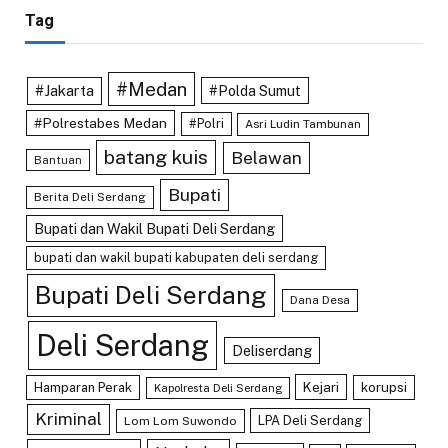
Tag
#Medan
#Jakarta
#Polda Sumut
#Polrestabes Medan
#Polri
Asri Ludin Tambunan
batang kuis
Belawan
Bantuan
Bupati
Berita Deli Serdang
Bupati dan Wakil Bupati Deli Serdang
bupati dan wakil bupati kabupaten deli serdang
Bupati Deli Serdang
Dana Desa
Deli Serdang
Deliserdang
Kejari
Hamparan Perak
korupsi
Kapolresta Deli Serdang
Kriminal
LPA Deli Serdang
Lom Lom Suwondo