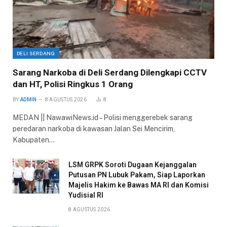
DELI SERDANG
Sarang Narkoba di Deli Serdang Dilengkapi CCTV
dan HT, Polisi Ringkus 1 Orang
BY
ADMIN
8 AGUSTUS 2026
8
MEDAN || NawawiNews.id – Polisi menggerebek sarang
peredaran narkoba di kawasan Jalan Sei Mencirim,
Kabupaten…
LSM GRPK Soroti Dugaan Kejanggalan
Putusan PN Lubuk Pakam, Siap Laporkan
Majelis Hakim ke Bawas MA RI dan Komisi
Yudisial RI
8 AGUSTUS 2026