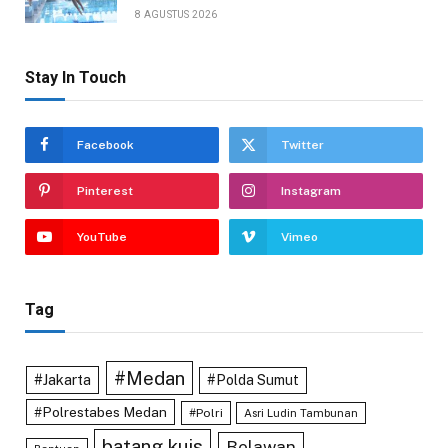
8 AGUSTUS 2026
Stay In Touch
Facebook
Twitter
Pinterest
Instagram
YouTube
Vimeo
Tag
#Medan
#Jakarta
#Polda Sumut
#Polrestabes Medan
#Polri
Asri Ludin Tambunan
batang kuis
Belawan