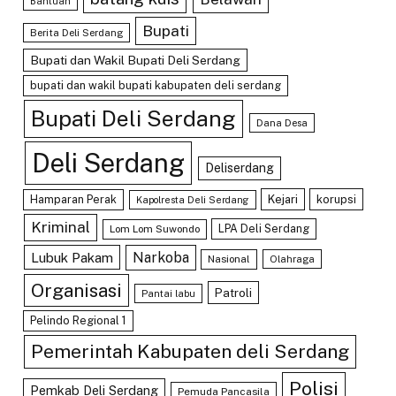
Bantuan
Bupati
Berita Deli Serdang
Bupati dan Wakil Bupati Deli Serdang
bupati dan wakil bupati kabupaten deli serdang
Bupati Deli Serdang
Dana Desa
Deli Serdang
Deliserdang
Hamparan Perak
Kejari
korupsi
Kapolresta Deli Serdang
Kriminal
LPA Deli Serdang
Lom Lom Suwondo
Lubuk Pakam
Narkoba
Nasional
Olahraga
Organisasi
Patroli
Pantai labu
Pelindo Regional 1
Pemerintah Kabupaten deli Serdang
Polisi
Pemkab Deli Serdang
Pemuda Pancasila