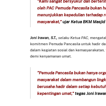
“Kami sangat bersyukur dan berterim
oleh PAC Pemuda Pancasila bukan han
menunjukkan kepedulian terhadap ru
masyarakat,”
ujar Ketua BKM Masjid 
Joni Irawan, S.T.,
selaku Ketua PAC,
mengataka
komitmen Pemuda Pancasila untuk hadir dan
dalam kegiatan sosial dan kemasyarakatan
demi kenyamanan umat.
“Pemuda Pancasila bukan hanya organ
masyarakat dalam membangun lingkun
berusaha hadir dalam setiap kebutuha
kepentingan umat,”
tegas Joni Irawa