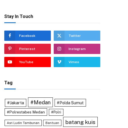
Stay In Touch
Facebook
Twitter
Pinterest
Instagram
YouTube
Vimeo
Tag
#Medan
#Jakarta
#Polda Sumut
#Polrestabes Medan
#Polri
batang kuis
Asri Ludin Tambunan
Bantuan