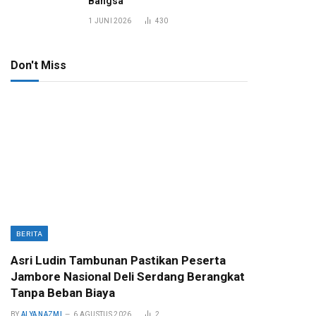
Bangsa
1 JUNI 2026
430
Don't Miss
BERITA
Asri Ludin Tambunan Pastikan Peserta
Jambore Nasional Deli Serdang Berangkat
Tanpa Beban Biaya
BY
ALYA NAZMI
6 AGUSTUS 2026
2