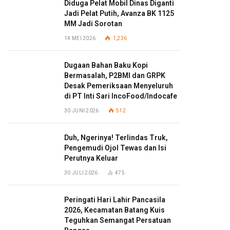
Diduga Pelat Mobil Dinas Diganti
Jadi Pelat Putih, Avanza BK 1125
MM Jadi Sorotan
14 MEI 2026
1,236
Dugaan Bahan Baku Kopi
Bermasalah, P2BMI dan GRPK
Desak Pemeriksaan Menyeluruh
di PT Inti Sari IncoFood/Indocafe
30 JUNI 2026
512
Duh, Ngerinya! Terlindas Truk,
Pengemudi Ojol Tewas dan Isi
Perutnya Keluar
30 JULI 2026
475
Peringati Hari Lahir Pancasila
2026, Kecamatan Batang Kuis
Teguhkan Semangat Persatuan