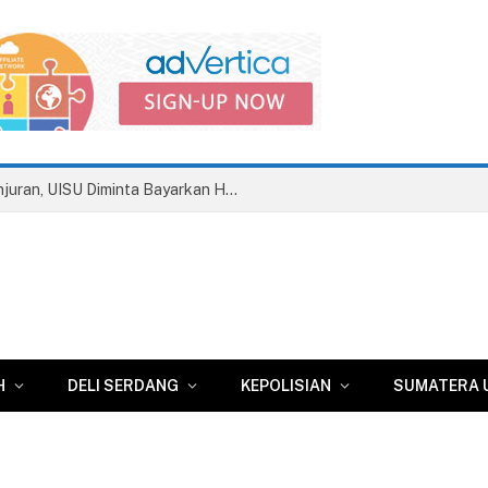
Disnaker Kota Medan Terbitkan Anjuran, UISU Diminta Bayarkan Hak Pesangon Dua Eks Pegawai
H
DELI SERDANG
KEPOLISIAN
SUMATERA 