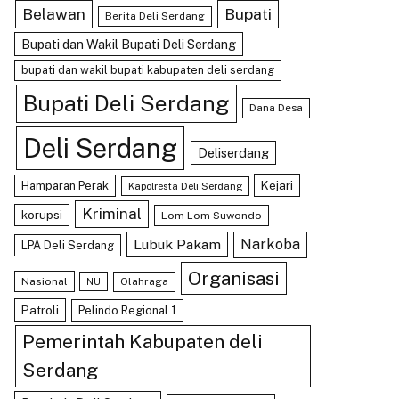
Belawan
Bupati
Berita Deli Serdang
Bupati dan Wakil Bupati Deli Serdang
bupati dan wakil bupati kabupaten deli serdang
Bupati Deli Serdang
Dana Desa
Deli Serdang
Deliserdang
Kejari
Hamparan Perak
Kapolresta Deli Serdang
Kriminal
korupsi
Lom Lom Suwondo
Lubuk Pakam
Narkoba
LPA Deli Serdang
Organisasi
Nasional
Olahraga
NU
Patroli
Pelindo Regional 1
Pemerintah Kabupaten deli
Serdang