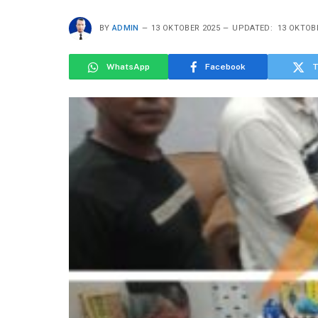
BY
ADMIN
13 OKTOBER 2025
UPDATED:
13 OKTOB
WhatsApp
Facebook
T