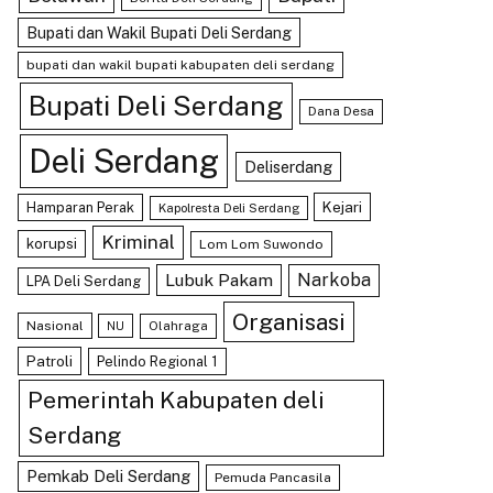
Bupati dan Wakil Bupati Deli Serdang
bupati dan wakil bupati kabupaten deli serdang
Bupati Deli Serdang
Dana Desa
Deli Serdang
Deliserdang
Kejari
Hamparan Perak
Kapolresta Deli Serdang
Kriminal
korupsi
Lom Lom Suwondo
Lubuk Pakam
Narkoba
LPA Deli Serdang
Organisasi
Nasional
Olahraga
NU
Patroli
Pelindo Regional 1
Pemerintah Kabupaten deli
Serdang
Pemkab Deli Serdang
Pemuda Pancasila