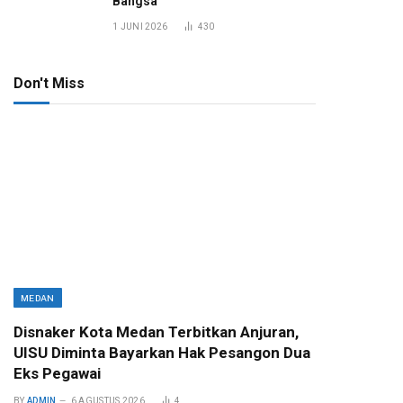
Bangsa
1 JUNI 2026
430
Don't Miss
MEDAN
Disnaker Kota Medan Terbitkan Anjuran,
UISU Diminta Bayarkan Hak Pesangon Dua
Eks Pegawai
BY
ADMIN
6 AGUSTUS 2026
4