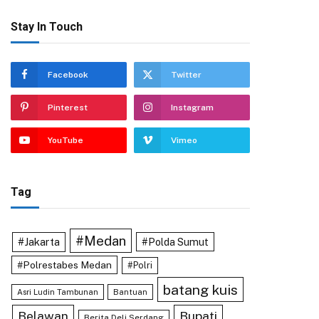
Stay In Touch
Facebook
Twitter
Pinterest
Instagram
YouTube
Vimeo
Tag
#Medan
#Jakarta
#Polda Sumut
#Polrestabes Medan
#Polri
batang kuis
Asri Ludin Tambunan
Bantuan
Belawan
Bupati
Berita Deli Serdang