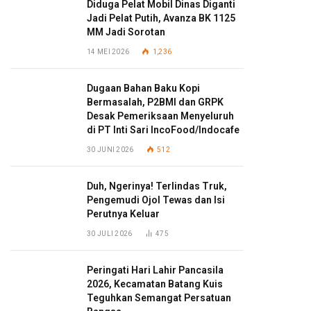
Diduga Pelat Mobil Dinas Diganti
Jadi Pelat Putih, Avanza BK 1125
MM Jadi Sorotan
14 MEI 2026
1,236
Dugaan Bahan Baku Kopi
Bermasalah, P2BMI dan GRPK
Desak Pemeriksaan Menyeluruh
di PT Inti Sari IncoFood/Indocafe
30 JUNI 2026
512
Duh, Ngerinya! Terlindas Truk,
Pengemudi Ojol Tewas dan Isi
Perutnya Keluar
30 JULI 2026
475
Peringati Hari Lahir Pancasila
2026, Kecamatan Batang Kuis
Teguhkan Semangat Persatuan