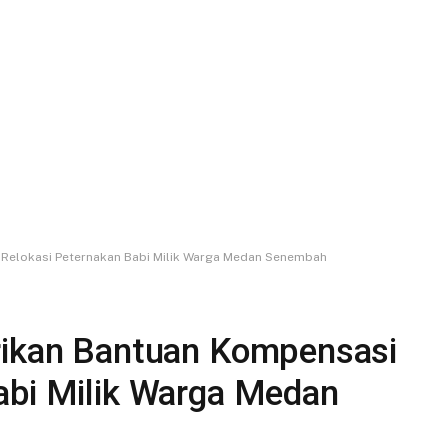
 Relokasi Peternakan Babi Milik Warga Medan Senembah
rikan Bantuan Kompensasi
abi Milik Warga Medan