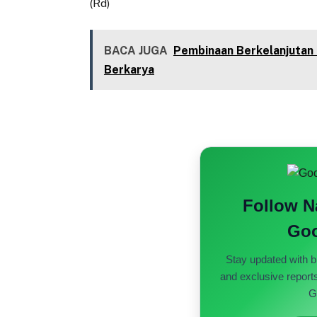
(Rd)
BACA JUGA
Pembinaan Berkelanjutan
Berkarya
Follow 
Goo
Stay updated with b
and exclusive report
G