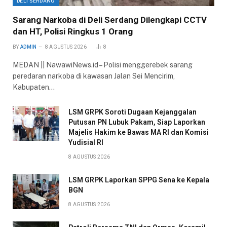
DELI SERDANG
Sarang Narkoba di Deli Serdang Dilengkapi CCTV
dan HT, Polisi Ringkus 1 Orang
BY
ADMIN
8 AGUSTUS 2026
8
MEDAN || NawawiNews.id – Polisi menggerebek sarang
peredaran narkoba di kawasan Jalan Sei Mencirim,
Kabupaten…
LSM GRPK Soroti Dugaan Kejanggalan
Putusan PN Lubuk Pakam, Siap Laporkan
Majelis Hakim ke Bawas MA RI dan Komisi
Yudisial RI
8 AGUSTUS 2026
LSM GRPK Laporkan SPPG Sena ke Kepala
BGN
8 AGUSTUS 2026