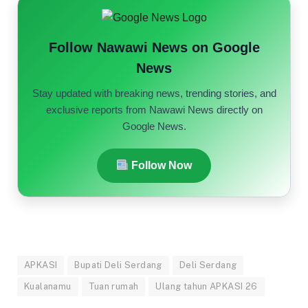
Follow Nawawi News on Google
News
Stay updated with breaking news, trending stories, and
exclusive reports from Nawawi News directly on
Google News.
Follow Now
APKASI
Bupati Deli Serdang
Deli Serdang
Kualanamu
Tuan rumah
Ulang tahun APKASI 26