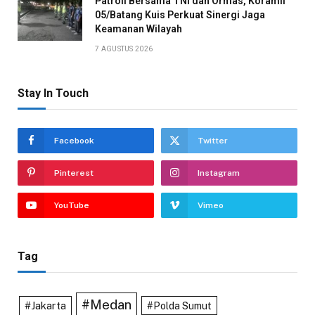
Patroli Bersama TNI dan Ormas, Koramil
05/Batang Kuis Perkuat Sinergi Jaga
Keamanan Wilayah
7 AGUSTUS 2026
Stay In Touch
Facebook
Twitter
Pinterest
Instagram
YouTube
Vimeo
Tag
#Medan
#Jakarta
#Polda Sumut