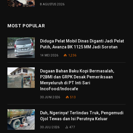
8 AGUSTUS 2026
MOST POPULAR
Diduga Pelat Mobil Dinas Diganti Jadi Pelat
Putih, Avanza BK 1125 MM Jadi Sorotan
14 MEI 2026
1,236
Dugaan Bahan Baku Kopi Bermasalah,
P2BMI dan GRPK Desak Pemeriksaan
Menyeluruh di PT Inti Sari
IncoFood/Indocafe
30 JUNI 2026
513
Duh, Ngerinya! Terlindas Truk, Pengemudi
Ojol Tewas dan Isi Perutnya Keluar
30 JULI 2026
477