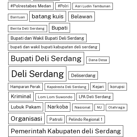
#Polrestabes Medan
#Polri
Asri Ludin Tambunan
batang kuis
Belawan
Bantuan
Bupati
Berita Deli Serdang
Bupati dan Wakil Bupati Deli Serdang
bupati dan wakil bupati kabupaten deli serdang
Bupati Deli Serdang
Dana Desa
Deli Serdang
Deliserdang
Kejari
Hamparan Perak
korupsi
Kapolresta Deli Serdang
Kriminal
LPA Deli Serdang
Lom Lom Suwondo
Lubuk Pakam
Narkoba
Nasional
Olahraga
NU
Organisasi
Patroli
Pelindo Regional 1
Pemerintah Kabupaten deli Serdang