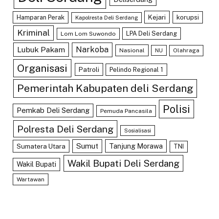
Kejari
Hamparan Perak
korupsi
Kapolresta Deli Serdang
Kriminal
LPA Deli Serdang
Lom Lom Suwondo
Lubuk Pakam
Narkoba
Nasional
Olahraga
NU
Organisasi
Patroli
Pelindo Regional 1
Pemerintah Kabupaten deli Serdang
Polisi
Pemkab Deli Serdang
Pemuda Pancasila
Polresta Deli Serdang
Sosialisasi
Sumut
Tanjung Morawa
Sumatera Utara
TNI
Wakil Bupati Deli Serdang
Wakil Bupati
Wartawan