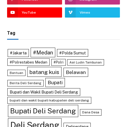
YouTube
Vimeo
Tag
#Medan
#Jakarta
#Polda Sumut
#Polrestabes Medan
#Polri
Asri Ludin Tambunan
batang kuis
Belawan
Bantuan
Bupati
Berita Deli Serdang
Bupati dan Wakil Bupati Deli Serdang
bupati dan wakil bupati kabupaten deli serdang
Bupati Deli Serdang
Dana Desa
Deli Serdang
Deliserdang