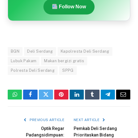
Follow Now
BGN
Deli Serdang
Kapolresta Deli Serdang
Lubuk Pakam
Makan bergizi gratis
Polresta Deli Serdang
SPPG
WhatsApp
Facebook
Twitter
Pinterest
LinkedIn
Tumblr
Telegram
Email
PREVIOUS ARTICLE
NEXT ARTICLE
Optik Regar
Pemkab Deli Serdang
Padangsidimpuan:
Prioritaskan Bidang